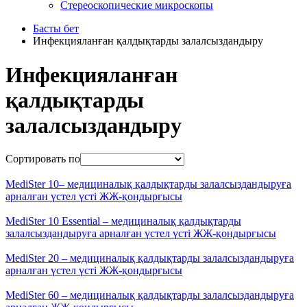
Стереоскопические микроскопы
Басты бет
Инфекцияланған қалдықтарды залалсыздандыру
Инфекцияланған
қалдықтарды
залалсыздандыру
Сортировать по
MediSter 10– медициналық қалдықтарды залалсыздандыруға
арналған үстел үсті ЖЖ-қондырғысы
MediSter 10 Essential – медициналық қалдықтарды
залалсыздандыруға арналған үстел үсті ЖЖ-қондырғысы
MediSter 20 – медициналық қалдықтарды залалсыздандыруға
арналған үстел үсті ЖЖ-қондырғысы
MediSter 60 – медициналық қалдықтарды залалсыздандыруға