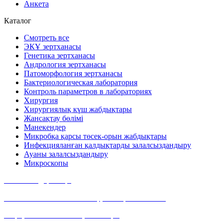
Анкета
Каталог
Смотреть все
ЭКҰ зертханасы
Генетика зертханасы
Андрология зертханасы
Патоморфология зертханасы
Бактериологическая лаборатория
Контроль параметров в лабораториях
Хирургия
Хирургиялық күш жабдықтары
Жансақтау бөлімі
Манекендер
Микробқа қарсы төсек-орын жабдықтары
Инфекцияланған қалдықтарды залалсыздандыру
Ауаны залалсыздандыру
Микроскопы
Байланыс деректері
Мекен-жайымыз: Алматы қ., Тимирязев көшесі,
42 үй, 15/109 павильон, 400 кеңсе