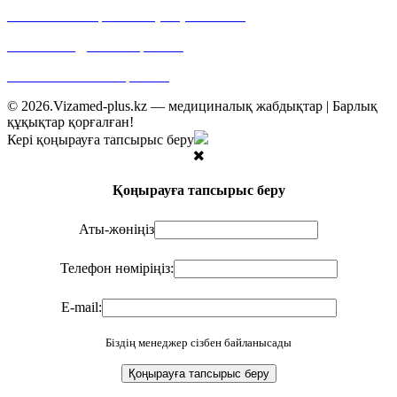
Байланыс телефоны: +7 (727) 355 05 21
E-mail: web@vizamed-plus.kz
Web: www.vizamed-plus.kz
© 2026.Vizamed-plus.kz — медициналық жабдықтар | Барлық
құқықтар қорғалған!
Кері қоңырауға тапсырыс беру
Қоңырауға тапсырыс беру
Аты-жөніңіз
Телефон нөміріңіз:
E-mail:
Біздің менеджер сізбен байланысады