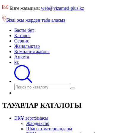
Бізге жазыңыз:
web@vizamed-plus.kz
Бізді осы жерден таба аласыз
Басты бет
Каталог
Сервис
Жаңалықтар
Компания жайлы
Анкета
kz
ТАУАРЛАР КАТАЛОГЫ
ЭКҰ зертханасы
Жабдықтар
Шығын материалдары