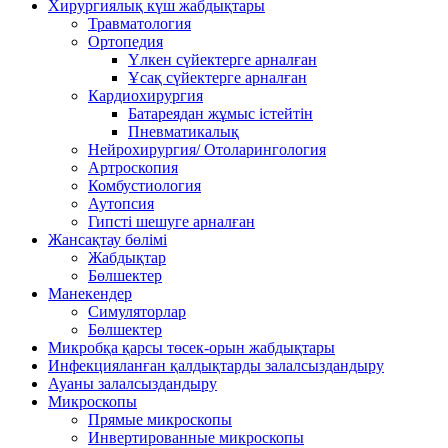
Хирургиялық күш жабдықтары
Травматология
Ортопедия
Үлкен сүйектерге арналған
Ұсақ сүйектерге арналған
Кардиохирургия
Батареядан жұмыс істейтін
Пневматикалық
Нейрохирургия/ Отоларингология
Артроскопия
Комбустиология
Аутопсия
Гипсті шешуге арналған
Жансақтау бөлімі
Жабдықтар
Бөлшектер
Манекендер
Симуляторлар
Бөлшектер
Микробқа қарсы төсек-орын жабдықтары
Инфекцияланған қалдықтарды залалсыздандыру
Ауаны залалсыздандыру
Микроскопы
Прямые микроскопы
Инвертированные микроскопы