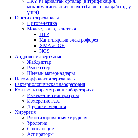
ЭКҰ-ға арналған орталар (витрификация,
микроманипуляция, шәуетті алдын ала дайындау
үшін)
Генетика зертханасы
Цитогенетика
Молекулалық генетика
ПТР
Капиллярлық электрофорез
XMA aCGH
NGS
Андрология зертханасы
Жабдықтар
Реагенттер
Шығын материалдары
Патоморфология зертханасы
Бактериологическая лаборатория
Контроль параметров в лабораториях
Измерение температуры
Измерение газа
Другие измерения
Хирургия
Роботизированная хирургия
Урология
Сшивающие
Аспираторы