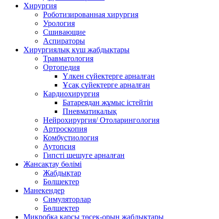
Хирургия
Роботизированная хирургия
Урология
Сшивающие
Аспираторы
Хирургиялық күш жабдықтары
Травматология
Ортопедия
Үлкен сүйектерге арналған
Ұсақ сүйектерге арналған
Кардиохирургия
Батареядан жұмыс істейтін
Пневматикалық
Нейрохирургия/ Отоларингология
Артроскопия
Комбустиология
Аутопсия
Гипсті шешуге арналған
Жансақтау бөлімі
Жабдықтар
Бөлшектер
Манекендер
Симуляторлар
Бөлшектер
Микробқа қарсы төсек-орын жабдықтары