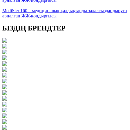
арналған ЖЖ-қондырғысы
MediSter 160 – медициналық қалдықтарды залалсыздандыруға
арналған ЖЖ-қондырғысы
БІЗДІҢ БРЕНДТЕР