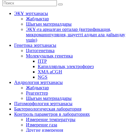
ЭКҰ зертханасы
Жабдықтар
Шығын материалдары
ЭКҰ-ға арналған орталар (витрификация,
микроманипуляция, шәуетті алдын ала дайындау
үшін)
Генетика зертханасы
Цитогенетика
Молекулалық генетика
ПТР
Капиллярлық электрофорез
XMA aCGH
NGS
Андрология зертханасы
Жабдықтар
Реагенттер
Шығын материалдары
Патоморфология зертханасы
Бактериологическая лаборатория
Контроль параметров в лабораториях
Измерение температуры
Измерение газа
Другие измерения