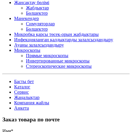
Жансақтау бөлімі
Жабдықтар
Бөлшектер
Манекендер
Симуляторлар
Бөлшектер
Микробқа қарсы төсек-орын жабдықтары
Инфекцияланған қалдықтарды залалсыздандыру
Ауаны залалсыздандыру
Микроскопы
Прямые микроскопы
Инвертированные микроскопы
Стереоскопические микроскопы
Басты бет
Каталог
Сервис
Жаңалықтар
Компания жайлы
Анкета
Заказ товара по почте
Имя
*