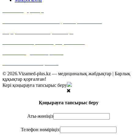
Микроскопы
Байланыс деректері
Мекен-жайымыз: Алматы қ., Тимирязев көшесі,
42 үй, 15/109 павильон, 400 кеңсе
Байланыс телефоны: +7 (727) 355 05 21
E-mail: web@vizamed-plus.kz
Web: www.vizamed-plus.kz
© 2026.Vizamed-plus.kz — медициналық жабдықтар | Барлық
құқықтар қорғалған!
Кері қоңырауға тапсырыс беру
Қоңырауға тапсырыс беру
Аты-жөніңіз
Телефон нөміріңіз: