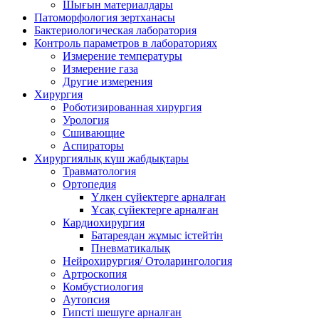
Шығын материалдары
Патоморфология зертханасы
Бактериологическая лаборатория
Контроль параметров в лабораториях
Измерение температуры
Измерение газа
Другие измерения
Хирургия
Роботизированная хирургия
Урология
Сшивающие
Аспираторы
Хирургиялық күш жабдықтары
Травматология
Ортопедия
Үлкен сүйектерге арналған
Ұсақ сүйектерге арналған
Кардиохирургия
Батареядан жұмыс істейтін
Пневматикалық
Нейрохирургия/ Отоларингология
Артроскопия
Комбустиология
Аутопсия
Гипсті шешуге арналған