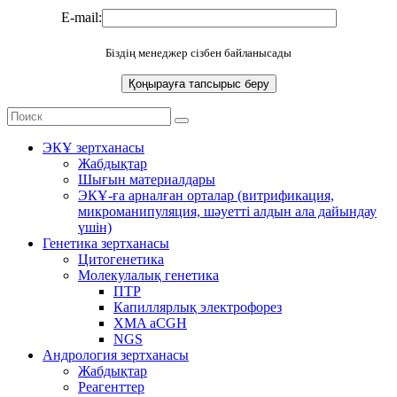
E-mail:
Біздің менеджер сізбен байланысады
ЭКҰ зертханасы
Жабдықтар
Шығын материалдары
ЭКҰ-ға арналған орталар (витрификация,
микроманипуляция, шәуетті алдын ала дайындау
үшін)
Генетика зертханасы
Цитогенетика
Молекулалық генетика
ПТР
Капиллярлық электрофорез
XMA aCGH
NGS
Андрология зертханасы
Жабдықтар
Реагенттер