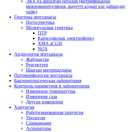
ЭКҰ-ға арналған орталар (витрификация,
микроманипуляция, шәуетті алдын ала дайындау
үшін)
Генетика зертханасы
Цитогенетика
Молекулалық генетика
ПТР
Капиллярлық электрофорез
XMA aCGH
NGS
Андрология зертханасы
Жабдықтар
Реагенттер
Шығын материалдары
Патоморфология зертханасы
Бактериологическая лаборатория
Контроль параметров в лабораториях
Измерение температуры
Измерение газа
Другие измерения
Хирургия
Роботизированная хирургия
Урология
Сшивающие
Аспираторы