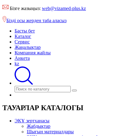
Бізге жазыңыз:
web@vizamed-plus.kz
Бізді осы жерден таба аласыз
Басты бет
Каталог
Сервис
Жаңалықтар
Компания жайлы
Анкета
kz
ТАУАРЛАР КАТАЛОГЫ
ЭКҰ зертханасы
Жабдықтар
Шығын материалдары