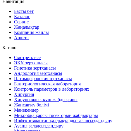
Навигация
Басты бет
Каталог
Сервис
Жаңалықтар
Компания жайлы
Анкета
Каталог
Смотреть все
ЭКҰ зертханасы
Генетика зертханасы
Андрология зертханасы
Патоморфология зертханасы
Бактериологическая лаборатория
Контроль параметров в лабораториях
Хирургия
Хирургиялық күш жабдықтары
Жансақтау бөлімі
Манекендер
Микробқа қарсы төсек-орын жабдықтары
Инфекцияланған қалдықтарды залалсыздандыру
Ауаны залалсыздандыру