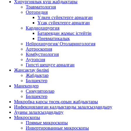
Хирургиялық күш жабдықтары
Травматология
Ортопедия
Үлкен сүйектерге арналған
Ұсақ сүйектерге арналған
Кардиохирургия
Батареядан жұмыс істейтін
Пневматикалық
Нейрохирургия/ Отоларингология
Артроскопия
Комбустиология
Аутопсия
Гипсті шешуге арналған
Жансақтау бөлімі
Жабдықтар
Бөлшектер
Манекендер
Симуляторлар
Бөлшектер
Микробқа қарсы төсек-орын жабдықтары
Инфекцияланған қалдықтарды залалсыздандыру
Ауаны залалсыздандыру
Микроскопы
Прямые микроскопы
Инвертированные микроскопы