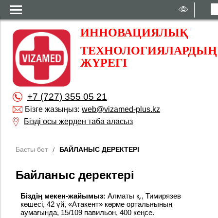
ИННОВАЦИЯЛЫҚ
ТЕХНОЛОГИЯЛАРДЫҢ
ЖҮРЕГІ
+7 (727) 355 05 21
Бізге жазыңыз:
web@vizamed-plus.kz
Бізді осы жерден таба аласыз
Басты бет
БАЙЛАНЫС ДЕРЕКТЕРІ
Байланыс деректері
Біздің мекен-жайымыз:
Алматы қ., Тимирязев
көшесі, 42 үй, «Атакент» көрме орталығының
аумағында, 15/109 павильон, 400 кеңсе.