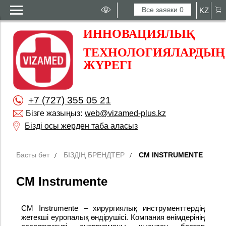
Все заявки
0
KZ
ИННОВАЦИЯЛЫҚ
ТЕХНОЛОГИЯЛАРДЫҢ
ЖҮРЕГІ
+7 (727) 355 05 21
Бізге жазыңыз:
web@vizamed-plus.kz
Бізді осы жерден таба аласыз
Басты бет
БІЗДІҢ БРЕНДТЕР
CM INSTRUMENTE
CM Instrumente
CM Instrumente – хирургиялық инструменттердің
жетекші еуропалық өндірушісі. Компания өнімдерінің