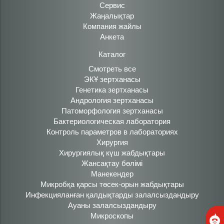
Сервис
Жаңалықтар
Компания жайлы
Анкета
Каталог
Смотреть все
ЭКҰ зертханасы
Генетика зертханасы
Андрология зертханасы
Патоморфология зертханасы
Бактериологическая лаборатория
Контроль параметров в лабораториях
Хирургия
Хирургиялық күш жабдықтары
Жансақтау бөлімі
Манекендер
Микробқа қарсы төсек-орын жабдықтары
Инфекцияланған қалдықтарды залалсыздандыру
Ауаны залалсыздандыру
Микроскопы