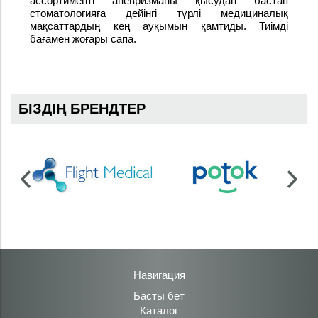
ассортименті аневризманы қысудан бастап
стоматологияға дейінгі түрлі медициналық
мақсаттардың кең ауқымын қамтиды.
Тиімді
бағамен жоғары сапа.
БІЗДІҢ БРЕНДТЕР
Навигация
Басты бет
Каталог