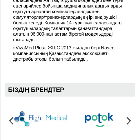
саласындағы жаттықтырушы модельдер мен түрлі
сценарийлер бойынша медициналық дағдыларды
оқытуға арналған компьютерлендірілген
симуляторлар/тренажерлардың ең ірі өндірушісі
болып келеді. Компания 14 түрлі пән саласындағы
оқытушылардың талаптарын қанағаттандыра
алатын 96 000-нан астам бірегей модельдерді
шығарады.
«VizaMed Plus» ЖШС 2013 жылдан бері Nasco
компаниясының Қазақстандағы эксклюзивті
дистрибьюторы болып табылады.
БІЗДІҢ БРЕНДТЕР