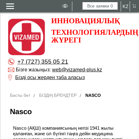
Все заявки
0
KZ
ИННОВАЦИЯЛЫҚ
ТЕХНОЛОГИЯЛАРДЫҢ
ЖҮРЕГІ
+7 (727) 355 05 21
Бізге жазыңыз:
web@vizamed-plus.kz
Бізді осы жерден таба аласыз
Басты бет
БІЗДІҢ БРЕНДТЕР
NASCO
Nasco
Nasco (АҚШ) компаниясының негізі 1941 жылы
қаланған, және ол бүгінгі таңға дейін медицина