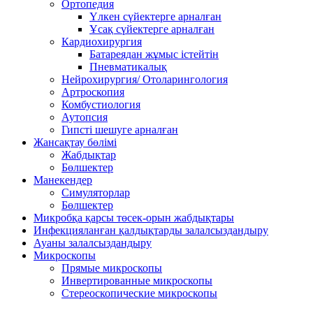
Ортопедия
Үлкен сүйектерге арналған
Ұсақ сүйектерге арналған
Кардиохирургия
Батареядан жұмыс істейтін
Пневматикалық
Нейрохирургия/ Отоларингология
Артроскопия
Комбустиология
Аутопсия
Гипсті шешуге арналған
Жансақтау бөлімі
Жабдықтар
Бөлшектер
Манекендер
Симуляторлар
Бөлшектер
Микробқа қарсы төсек-орын жабдықтары
Инфекцияланған қалдықтарды залалсыздандыру
Ауаны залалсыздандыру
Микроскопы
Прямые микроскопы
Инвертированные микроскопы
Стереоскопические микроскопы