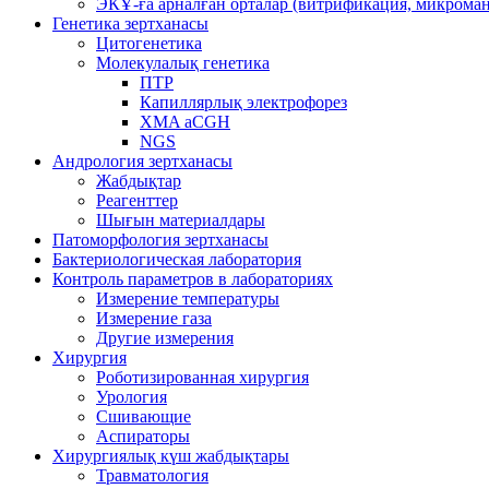
ЭКҰ-ға арналған орталар (витрификация, микроман
Генетика зертханасы
Цитогенетика
Молекулалық генетика
ПТР
Капиллярлық электрофорез
XMA aCGH
NGS
Андрология зертханасы
Жабдықтар
Реагенттер
Шығын материалдары
Патоморфология зертханасы
Бактериологическая лаборатория
Контроль параметров в лабораториях
Измерение температуры
Измерение газа
Другие измерения
Хирургия
Роботизированная хирургия
Урология
Сшивающие
Аспираторы
Хирургиялық күш жабдықтары
Травматология