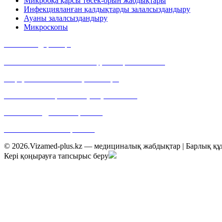
Микробқа қарсы төсек-орын жабдықтары
Инфекцияланған қалдықтарды залалсыздандыру
Ауаны залалсыздандыру
Микроскопы
Байланыс деректері
Мекен-жайымыз: Алматы қ., Тимирязев көшесі,
42 үй, 15/109 павильон, 400 кеңсе
Байланыс телефоны: +7 (727) 355 05 21
E-mail: web@vizamed-plus.kz
Web: www.vizamed-plus.kz
© 2026.Vizamed-plus.kz — медициналық жабдықтар | Барлық құ
Кері қоңырауға тапсырыс беру