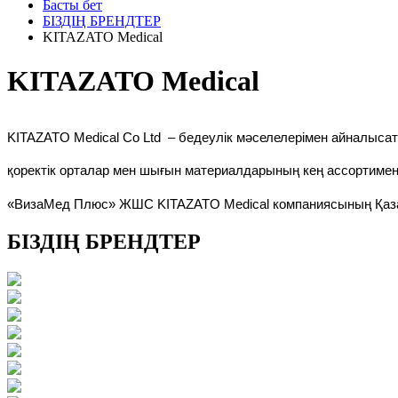
Басты бет
БІЗДІҢ БРЕНДТЕР
KITAZATO Medical
KITAZATO Medical
KITAZATO Medical Co Ltd
– бедеулік мәселелерімен айналысатын
қоректік орталар мен шығын материалдарының кең ассортимент
«ВизаМед Плюс» ЖШС KITAZATO Medical компаниясының Қаза
БІЗДІҢ БРЕНДТЕР