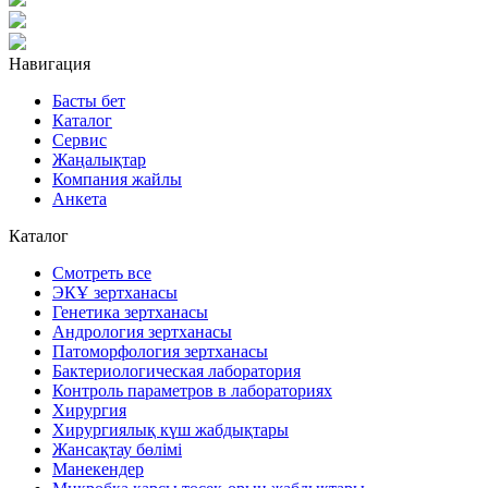
Навигация
Басты бет
Каталог
Сервис
Жаңалықтар
Компания жайлы
Анкета
Каталог
Смотреть все
ЭКҰ зертханасы
Генетика зертханасы
Андрология зертханасы
Патоморфология зертханасы
Бактериологическая лаборатория
Контроль параметров в лабораториях
Хирургия
Хирургиялық күш жабдықтары
Жансақтау бөлімі
Манекендер