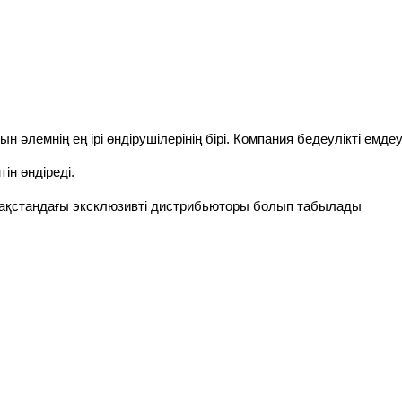
 әлемнің ең ірі өндірушілерінің бірі.
Компания
бедеулікті емде
ін өндіреді.
қстандағы эксклюзивті дистрибьюторы болып табылады