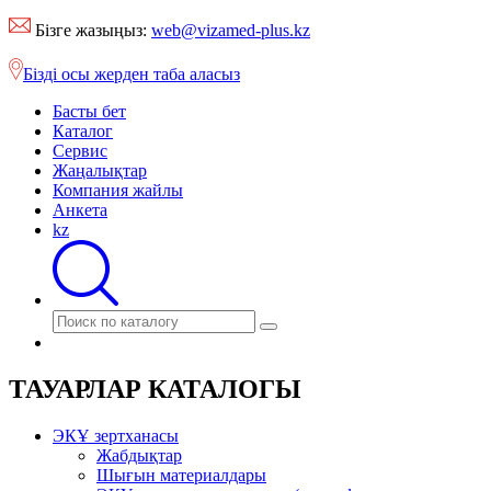
Бізге жазыңыз:
web@vizamed-plus.kz
Бізді осы жерден таба аласыз
Басты бет
Каталог
Сервис
Жаңалықтар
Компания жайлы
Анкета
kz
ТАУАРЛАР КАТАЛОГЫ
ЭКҰ зертханасы
Жабдықтар
Шығын материалдары