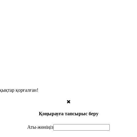
қықтар қорғалған!
Қоңырауға тапсырыс беру
Аты-жөніңіз