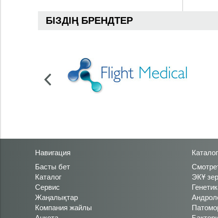
БІЗДІҢ БРЕНДТЕР
Навигация
Каталог
Басты бет
Смотре
Каталог
ЭКҰ зе
Сервис
Генетик
Жаңалықтар
Андрол
Компания жайлы
Патомо
Анкета
Бактер