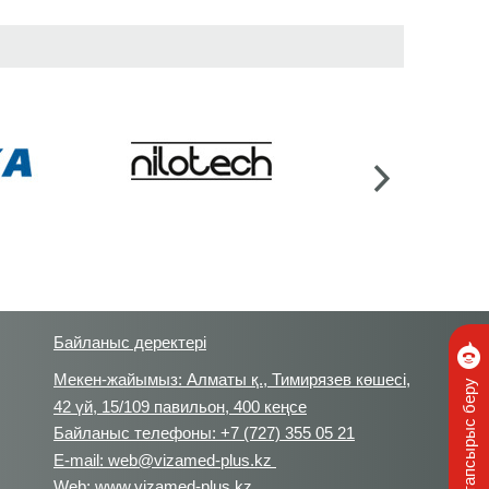
Байланыс деректері
Мекен-жайымыз: Алматы қ., Тимирязев көшесі,
42 үй, 15/109 павильон, 400 кеңсе
Байланыс телефоны: +7 (727) 355 05 21
E-mail: web@vizamed-plus.kz
Web: www.vizamed-plus.kz