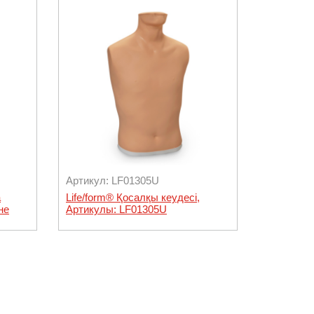
Артикул: LF01305U
а
Life/form® Қосалқы кеудесі,
не
Артикулы: LF01305U
01145U