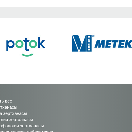
ть все
ртханасы
а зертханасы
огия зертханасы
рфология зертханасы
иологическая лаборатория