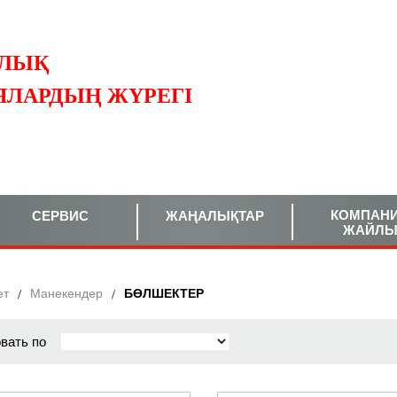
ЛЫҚ
ЯЛАРДЫҢ ЖҮРЕГІ
КОМПАН
СЕРВИС
ЖАҢАЛЫҚТАР
ЖАЙЛ
ет
Манекендер
БӨЛШЕКТЕР
вать по