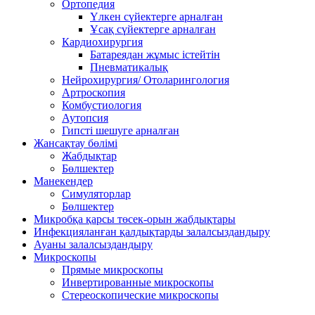
Ортопедия
Үлкен сүйектерге арналған
Ұсақ сүйектерге арналған
Кардиохирургия
Батареядан жұмыс істейтін
Пневматикалық
Нейрохирургия/ Отоларингология
Артроскопия
Комбустиология
Аутопсия
Гипсті шешуге арналған
Жансақтау бөлімі
Жабдықтар
Бөлшектер
Манекендер
Симуляторлар
Бөлшектер
Микробқа қарсы төсек-орын жабдықтары
Инфекцияланған қалдықтарды залалсыздандыру
Ауаны залалсыздандыру
Микроскопы
Прямые микроскопы
Инвертированные микроскопы
Стереоскопические микроскопы