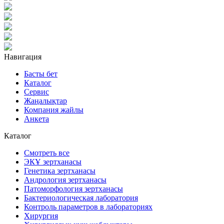
Навигация
Басты бет
Каталог
Сервис
Жаңалықтар
Компания жайлы
Анкета
Каталог
Смотреть все
ЭКҰ зертханасы
Генетика зертханасы
Андрология зертханасы
Патоморфология зертханасы
Бактериологическая лаборатория
Контроль параметров в лабораториях
Хирургия