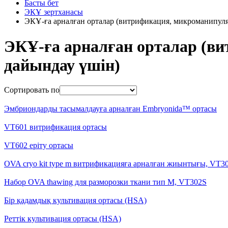
Басты бет
ЭКҰ зертханасы
ЭКҰ-ға арналған орталар (витрификация, микроманипуля
ЭКҰ-ға арналған орталар (ви
дайындау үшін)
Сортировать по
Эмбриондарды тасымалдауға арналған Embryonida™ ортасы
VT601 витрификация ортасы
VT602 еріту ортасы
OVA cryo kit type m витрификацияға арналған жиынтығы, VT3
Набор OVA thawing для разморозки ткани тип М, VT302S
Бір қадамдық культивация ортасы (HSA)
Реттік культивация ортасы (HSA)