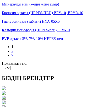
Минералды май (жеңіл және ауыр)
Биопсия ортасы (HEPES-ПЕН) BPY-10, BPYR-10
Гиалуронидаза (табиғи) HYA-05X5
Кальций ионофоры (HEPES-пен) CIM-10
PVP ортасы 5%, 7%, 10% HEPES-пен
1
2
Показывать по:
БІЗДІҢ БРЕНДТЕР