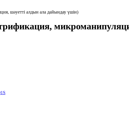
ция, шәуетті алдын ала дайындау үшін)
трификация, микроманипуляци
01S