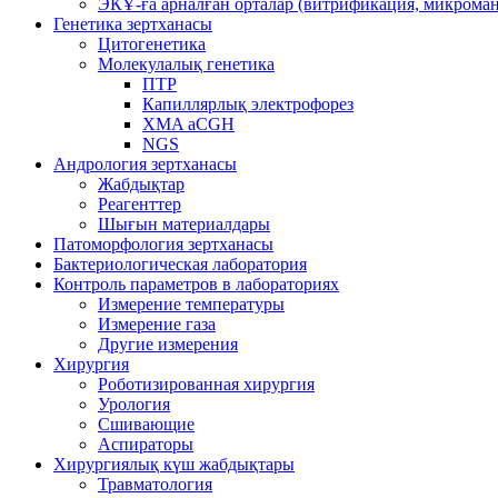
ЭКҰ-ға арналған орталар (витрификация, микроман
Генетика зертханасы
Цитогенетика
Молекулалық генетика
ПТР
Капиллярлық электрофорез
XMA aCGH
NGS
Андрология зертханасы
Жабдықтар
Реагенттер
Шығын материалдары
Патоморфология зертханасы
Бактериологическая лаборатория
Контроль параметров в лабораториях
Измерение температуры
Измерение газа
Другие измерения
Хирургия
Роботизированная хирургия
Урология
Сшивающие
Аспираторы
Хирургиялық күш жабдықтары
Травматология