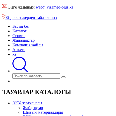
Бізге жазыңыз:
web@vizamed-plus.kz
Бізді осы жерден таба аласыз
Басты бет
Каталог
Сервис
Жаңалықтар
Компания жайлы
Анкета
kz
ТАУАРЛАР КАТАЛОГЫ
ЭКҰ зертханасы
Жабдықтар
Шығын материалдары