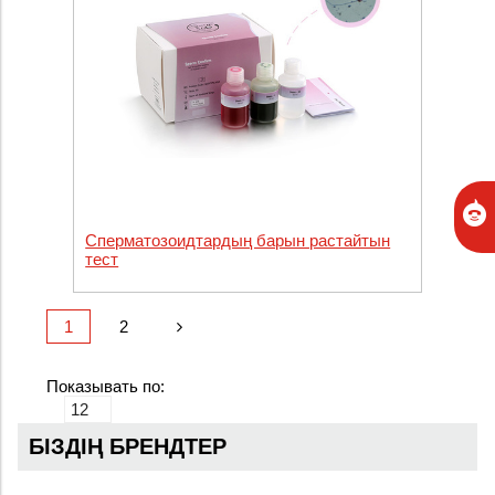
Сперматозоидтардың барын растайтын
тест
1
2
Показывать по:
БІЗДІҢ БРЕНДТЕР