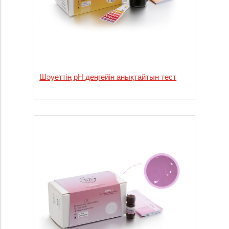
Шәуеттің pH деңгейін анықтайтын тест