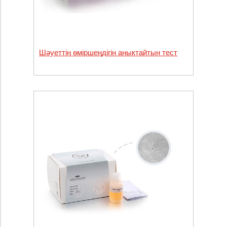
Шәуеттің өміршеңдігін анықтайтын тест