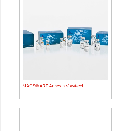
MACS® ART Annexin V жүйесі