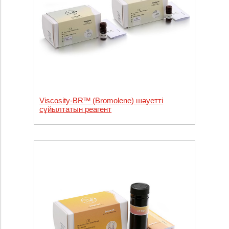
Viscosity-BRᵀᴹ (Bromolene) шәуетті
сұйылтатын реагент