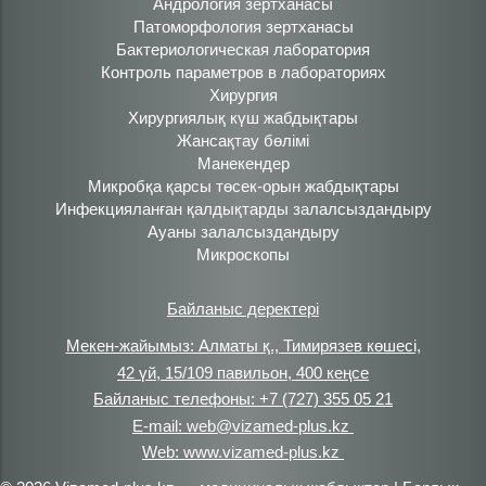
Андрология зертханасы
Патоморфология зертханасы
Бактериологическая лаборатория
Контроль параметров в лабораториях
Хирургия
Хирургиялық күш жабдықтары
Жансақтау бөлімі
Манекендер
Микробқа қарсы төсек-орын жабдықтары
Инфекцияланған қалдықтарды залалсыздандыру
Ауаны залалсыздандыру
Микроскопы
Байланыс деректері
Мекен-жайымыз: Алматы қ., Тимирязев көшесі,
42 үй, 15/109 павильон, 400 кеңсе
Байланыс телефоны: +7 (727) 355 05 21
E-mail: web@vizamed-plus.kz
Web: www.vizamed-plus.kz