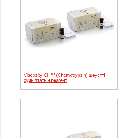
Viscosity-CHᵀᴹ (Chemotrypsin) шәуетті
сұйылтатын реагент