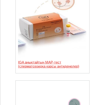
IGA анықтайтын МАР-тест
(сперматозоидқа қарсы антиденелер)