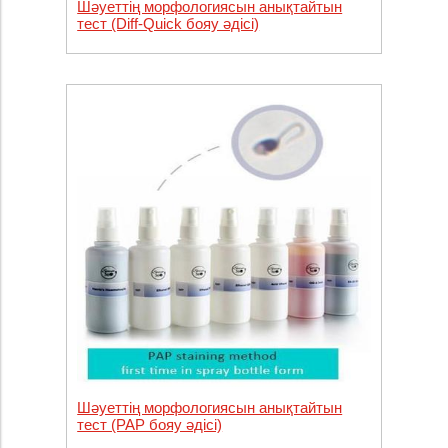
Шәуеттің морфологиясын анықтайтын
тест (Diff-Quick бояу әдісі)
Шәуеттің морфологиясын анықтайтын
тест (PAP бояу әдісі)