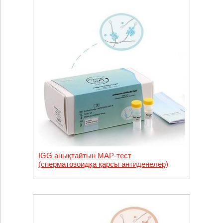
IGG анықтайтын МАР-тест
(сперматозоидқа қарсы антиденелер)