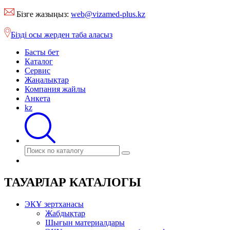
Бізге жазыңыз:
web@vizamed-plus.kz
Бізді осы жерден таба аласыз
Басты бет
Каталог
Сервис
Жаңалықтар
Компания жайлы
Анкета
kz
ТАУАРЛАР КАТАЛОГЫ
ЭКҰ зертханасы
Жабдықтар
Шығын материалдары