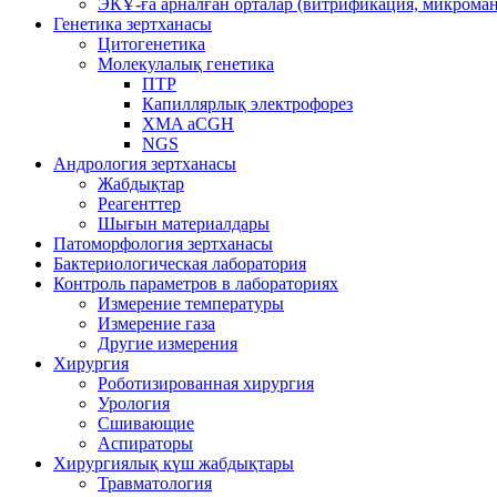
ЭКҰ-ға арналған орталар (витрификация, микроман
Генетика зертханасы
Цитогенетика
Молекулалық генетика
ПТР
Капиллярлық электрофорез
XMA aCGH
NGS
Андрология зертханасы
Жабдықтар
Реагенттер
Шығын материалдары
Патоморфология зертханасы
Бактериологическая лаборатория
Контроль параметров в лабораториях
Измерение температуры
Измерение газа
Другие измерения
Хирургия
Роботизированная хирургия
Урология
Сшивающие
Аспираторы
Хирургиялық күш жабдықтары
Травматология