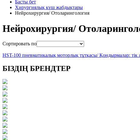
Басты бет
Хирургиялық күш жабдықтары
Нейрохирургия/ Отоларингология
Нейрохирургия/ Отоларингол
Сортировать по
HST-100 пневматикалық моторлық тұтқасы/ Қондырмалар: тік жә
БІЗДІҢ БРЕНДТЕР