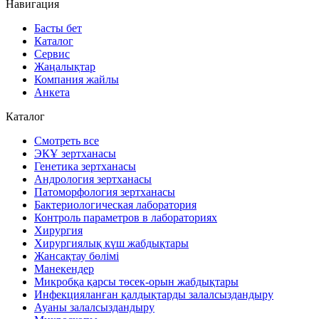
Навигация
Басты бет
Каталог
Сервис
Жаңалықтар
Компания жайлы
Анкета
Каталог
Смотреть все
ЭКҰ зертханасы
Генетика зертханасы
Андрология зертханасы
Патоморфология зертханасы
Бактериологическая лаборатория
Контроль параметров в лабораториях
Хирургия
Хирургиялық күш жабдықтары
Жансақтау бөлімі
Манекендер
Микробқа қарсы төсек-орын жабдықтары
Инфекцияланған қалдықтарды залалсыздандыру
Ауаны залалсыздандыру