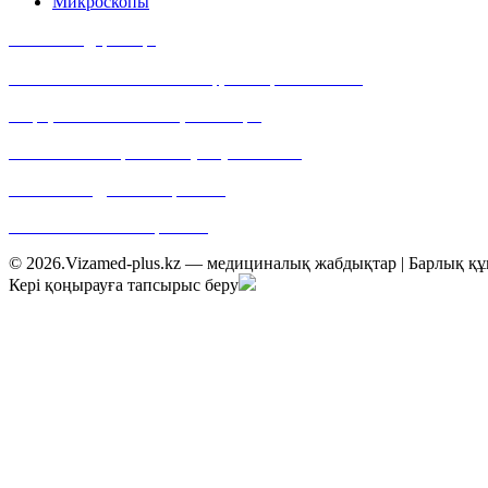
Микроскопы
Байланыс деректері
Мекен-жайымыз: Алматы қ., Тимирязев көшесі,
42 үй, 15/109 павильон, 400 кеңсе
Байланыс телефоны: +7 (727) 355 05 21
E-mail: web@vizamed-plus.kz
Web: www.vizamed-plus.kz
© 2026.Vizamed-plus.kz — медициналық жабдықтар | Барлық құ
Кері қоңырауға тапсырыс беру