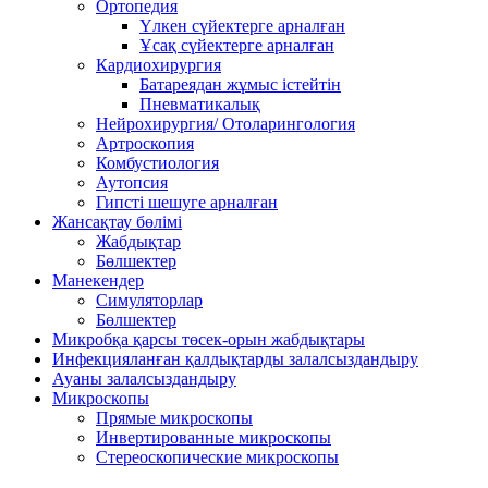
Ортопедия
Үлкен сүйектерге арналған
Ұсақ сүйектерге арналған
Кардиохирургия
Батареядан жұмыс істейтін
Пневматикалық
Нейрохирургия/ Отоларингология
Артроскопия
Комбустиология
Аутопсия
Гипсті шешуге арналған
Жансақтау бөлімі
Жабдықтар
Бөлшектер
Манекендер
Симуляторлар
Бөлшектер
Микробқа қарсы төсек-орын жабдықтары
Инфекцияланған қалдықтарды залалсыздандыру
Ауаны залалсыздандыру
Микроскопы
Прямые микроскопы
Инвертированные микроскопы
Стереоскопические микроскопы