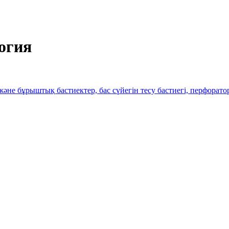
огия
не бұрыштық бастиектер, бас сүйегін тесу бастиегі, перфорато