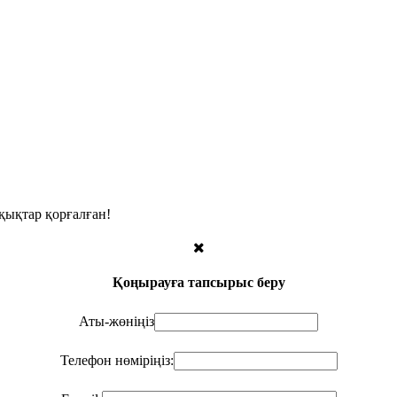
қықтар қорғалған!
Қоңырауға тапсырыс беру
Аты-жөніңіз
Телефон нөміріңіз: