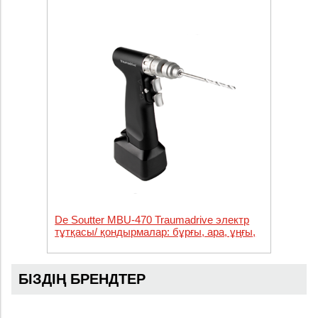
De Soutter MBU-470 Traumadrive электр
тұтқасы/ қондырмалар: бұрғы, ара, ұңғы,
рентген сәулесін өткізетін бұрғы, біз,
импульстік шаю қондырмасы
БІЗДІҢ БРЕНДТЕР