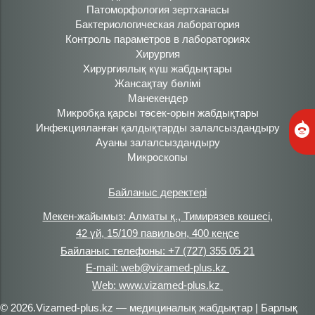
Патоморфология зертханасы
Бактериологическая лаборатория
Контроль параметров в лабораториях
Хирургия
Хирургиялық күш жабдықтары
Жансақтау бөлімі
Манекендер
Микробқа қарсы төсек-орын жабдықтары
Инфекцияланған қалдықтарды залалсыздандыру
Ауаны залалсыздандыру
Микроскопы
Байланыс деректері
Мекен-жайымыз: Алматы қ., Тимирязев көшесі,
42 үй, 15/109 павильон, 400 кеңсе
Байланыс телефоны: +7 (727) 355 05 21
E-mail: web@vizamed-plus.kz
Web: www.vizamed-plus.kz
© 2026.Vizamed-plus.kz — медициналық жабдықтар | Барлық