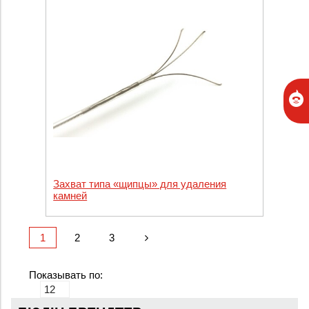
Захват типа «щипцы» для удаления
камней
1
2
3
Показывать по: