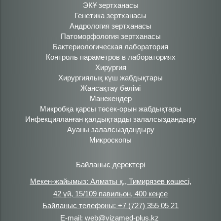
ЭКҰ зертханасы
Генетика зертханасы
Андрология зертханасы
Патоморфология зертханасы
Бактериологическая лаборатория
Контроль параметров в лабораториях
Хирургия
Хирургиялық күш жабдықтары
Жансақтау бөлімі
Манекендер
Микробқа қарсы төсек-орын жабдықтары
Инфекцияланған қалдықтарды залалсыздандыру
Ауаны залалсыздандыру
Микроскопы
Байланыс деректері
Мекен-жайымыз: Алматы қ., Тимирязев көшесі,
42 үй, 15/109 павильон, 400 кеңсе
Байланыс телефоны: +7 (727) 355 05 21
E-mail: web@vizamed-plus.kz