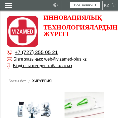
Все заявки
0
KZ
ИННОВАЦИЯЛЫҚ
ТЕХНОЛОГИЯЛАРДЫҢ
ЖҮРЕГІ
+7 (727) 355 05 21
Бізге жазыңыз:
web@vizamed-plus.kz
Бізді осы жерден таба аласыз
Басты бет
ХИРУРГИЯ