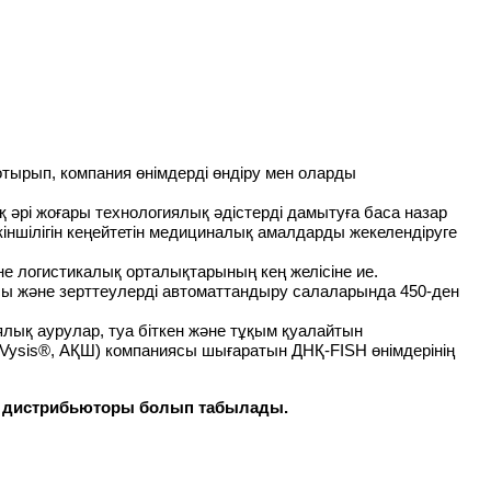
отырып,
компания өнімдерді
өндіру мен оларды
ық
әрі
жоғары технологиялық әдістер
ді
дамытуға баса назар
кіншілігін кеңейтетін медициналық амалдарды жекелендіруге
не логистикалық орталықтарының кең желісіне ие.
асы және зерттеулерді автоматтандыру салаларында 450-ден
ық аурулар, туа біткен және тұқым қуалайтын
(Vysis®, АҚШ) компаниясы шығаратын ДНҚ-FISH өнімдерінің
ы дистрибьюторы болып табылады.