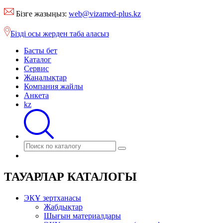
Бізге жазыңыз:
web@vizamed-plus.kz
Бізді осы жерден таба аласыз
Басты бет
Каталог
Сервис
Жаңалықтар
Компания жайлы
Анкета
kz
ТАУАРЛАР КАТАЛОГЫ
ЭКҰ зертханасы
Жабдықтар
Шығын материалдары