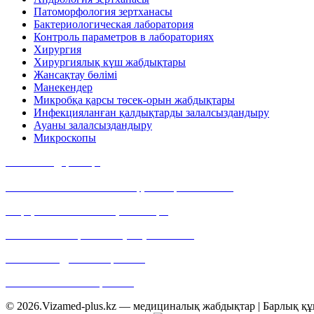
Патоморфология зертханасы
Бактериологическая лаборатория
Контроль параметров в лабораториях
Хирургия
Хирургиялық күш жабдықтары
Жансақтау бөлімі
Манекендер
Микробқа қарсы төсек-орын жабдықтары
Инфекцияланған қалдықтарды залалсыздандыру
Ауаны залалсыздандыру
Микроскопы
Байланыс деректері
Мекен-жайымыз: Алматы қ., Тимирязев көшесі,
42 үй, 15/109 павильон, 400 кеңсе
Байланыс телефоны: +7 (727) 355 05 21
E-mail: web@vizamed-plus.kz
Web: www.vizamed-plus.kz
© 2026.Vizamed-plus.kz — медициналық жабдықтар | Барлық құ