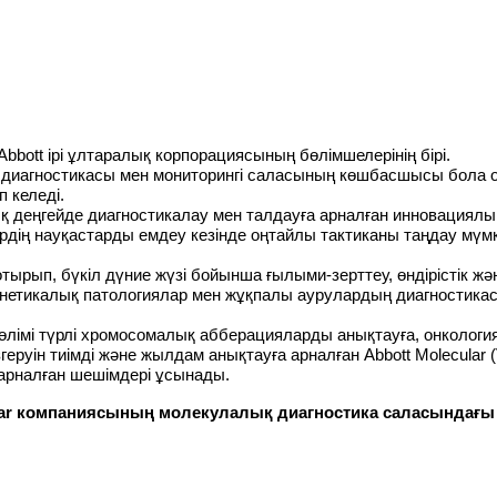
bbott ірі ұлт
арал
ық корпорациясының бөлімшелерінің бірі.
диагностикасы мен мониторингі саласын
ың
көшбасшы
сы
бола 
п келеді
.
 деңгейде диагностикалау мен талдау
ға арналған
инновациял
ердің науқастарды емдеу кезінде оңтайлы тактиканы таңдау мүм
тырып, бүкіл дүние жүзі бойынша ғылыми-зерттеу, өндірістік жә
, генетикалық патологиялар мен жұқпалы аурулардың диагностик
імі түрлі хромосомалық абберацияларды анықтауға, онкологиял
руін тиімді және жылдам анықтауға арналған Abbott Molecular 
 арналған шешімдері ұсынады.
lar компаниясының молекулалық диагностика саласындағ