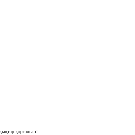
қықтар қорғалған!