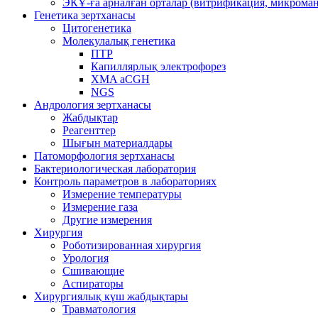
ЭКҰ-ға арналған орталар (витрификация, микроман
Генетика зертханасы
Цитогенетика
Молекулалық генетика
ПТР
Капиллярлық электрофорез
XMA aCGH
NGS
Андрология зертханасы
Жабдықтар
Реагенттер
Шығын материалдары
Патоморфология зертханасы
Бактериологическая лаборатория
Контроль параметров в лабораториях
Измерение температуры
Измерение газа
Другие измерения
Хирургия
Роботизированная хирургия
Урология
Сшивающие
Аспираторы
Хирургиялық күш жабдықтары
Травматология