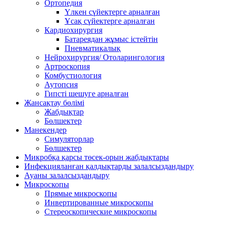
Ортопедия
Үлкен сүйектерге арналған
Ұсақ сүйектерге арналған
Кардиохирургия
Батареядан жұмыс істейтін
Пневматикалық
Нейрохирургия/ Отоларингология
Артроскопия
Комбустиология
Аутопсия
Гипсті шешуге арналған
Жансақтау бөлімі
Жабдықтар
Бөлшектер
Манекендер
Симуляторлар
Бөлшектер
Микробқа қарсы төсек-орын жабдықтары
Инфекцияланған қалдықтарды залалсыздандыру
Ауаны залалсыздандыру
Микроскопы
Прямые микроскопы
Инвертированные микроскопы
Стереоскопические микроскопы