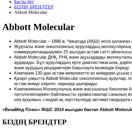
Басты бет
БІЗДІҢ БРЕНДТЕР
Abbott Molecular
Abbott Molecular
Abbott Molecular – 1888 ж
.
Чикагода (АҚШ) негізі қаланған A
Жұқпалы және онкологиялық аурулардың молекулярлық 
коммерцияландыру
мен
25 жылдан астам
сәтті айналысы
Abbott Molecular
ДНҚ, РНҚ және
ақуыздарды
молекулалық
аударады
. Бұл аурулардың ерте диагностикасына, дәріг
және аурудың рецидивтерін бақылауға мүмкіндік береді.
Компания 130-дан астам мемлекетте өз өнімдерін ұсына о
Қазіргі уақытта Abbott Molecular онкологиялық аурулар
астам өнімді әзірлеп, нарыққа шығарады.
Компанияның Молекулалық және жасушалық биология бөл
патологиялармен байланысты хромосомалар санының өзге
кең ауқымын, сондай-ақ зерттеулерді автоматтандыруға
«ВизаМед Плюс» ЖШС 2014 жылдан бастап Abbott Molecu
БІЗДІҢ БРЕНДТЕР