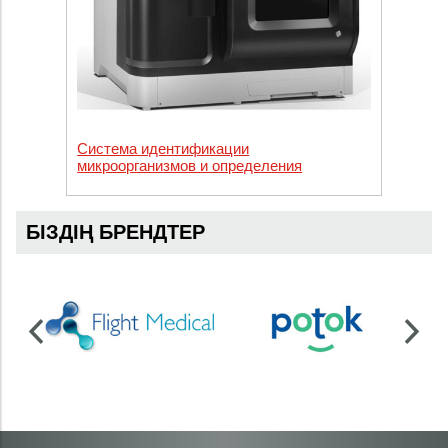
Система идентификации
микроорганизмов и определения
чувствительности к противомикробным
препаратам DL. Модель: DL-96A
Инкубатор, ридер и модуль отчётности
БІЗДІҢ БРЕНДТЕР