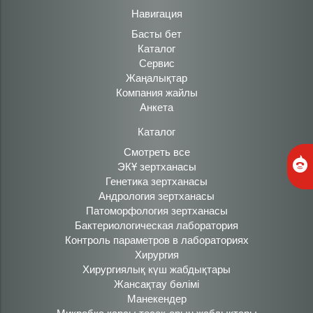
Навигация
Басты бет
Каталог
Сервис
Жаңалықтар
Компания жайлы
Анкета
Каталог
Смотреть все
ЭКҰ зертханасы
Генетика зертханасы
Андрология зертханасы
Патоморфология зертханасы
Бактериологическая лаборатория
Контроль параметров в лабораториях
Хирургия
Хирургиялық күш жабдықтары
Жансақтау бөлімі
Манекендер