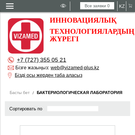
Все заявки
0
KZ
ИННОВАЦИЯЛЫҚ
ТЕХНОЛОГИЯЛАРДЫҢ
ЖҮРЕГІ
+7 (727) 355 05 21
Бізге жазыңыз:
web@vizamed-plus.kz
Бізді осы жерден таба аласыз
Басты бет
БАКТЕРИОЛОГИЧЕСКАЯ ЛАБОРАТОРИЯ
Сортировать по