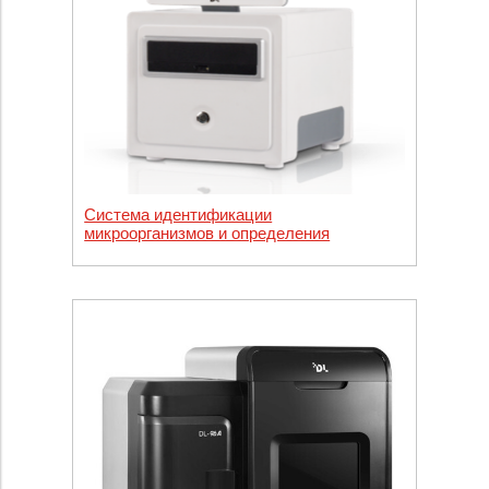
Система идентификации
микроорганизмов и определения
чувствительности к противомикробным
препаратам DL. Модель: D2Mini Ридер
(считыватель) и модуль отчётности