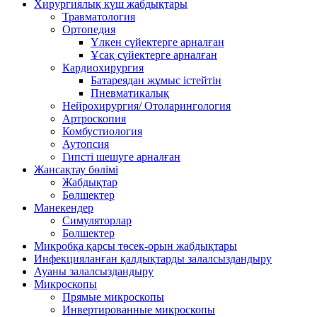
Хирургиялық күш жабдықтары
Травматология
Ортопедия
Үлкен сүйектерге арналған
Ұсақ сүйектерге арналған
Кардиохирургия
Батареядан жұмыс істейтін
Пневматикалық
Нейрохирургия/ Отоларингология
Артроскопия
Комбустиология
Аутопсия
Гипсті шешуге арналған
Жансақтау бөлімі
Жабдықтар
Бөлшектер
Манекендер
Симуляторлар
Бөлшектер
Микробқа қарсы төсек-орын жабдықтары
Инфекцияланған қалдықтарды залалсыздандыру
Ауаны залалсыздандыру
Микроскопы
Прямые микроскопы
Инвертированные микроскопы