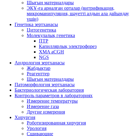
Шығын материалдары
ЭКҰ-ға арналған орталар (витрификация,
микроманипуляция, шәуетті алдын ала дайындау
үшін)
Генетика зертханасы
Цитогенетика
Молекулалық генетика
ПТР
Капиллярлық электрофорез
XMA aCGH
NGS
Андрология зертханасы
Жабдықтар
Реагенттер
Шығын материалдары
Патоморфология зертханасы
Бактериологическая лаборатория
Контроль параметров в лабораториях
Измерение температуры
Измерение газа
Другие измерения
Хирургия
Роботизированная хирургия
Урология
Сшивающие