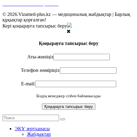
Web: www.vizamed-plus.kz
© 2026.Vizamed-plus.kz — медициналық жабдықтар | Барлық
құқықтар қорғалған!
Кері қоңырауға тапсырыс беру
Қоңырауға тапсырыс беру
Аты-жөніңіз
Телефон нөміріңіз:
E-mail:
Біздің менеджер сізбен байланысады
ЭКҰ зертханасы
Жабдықтар