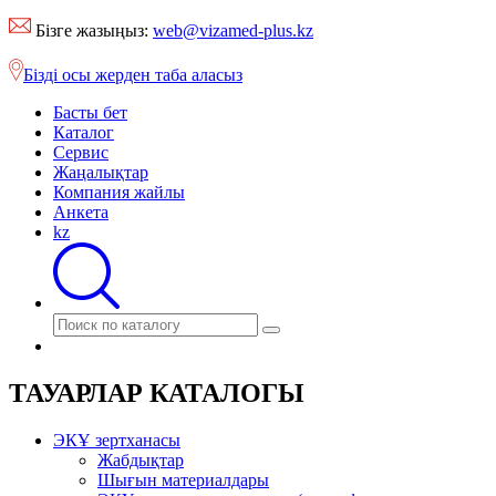
Бізге жазыңыз:
web@vizamed-plus.kz
Бізді осы жерден таба аласыз
Басты бет
Каталог
Сервис
Жаңалықтар
Компания жайлы
Анкета
kz
ТАУАРЛАР КАТАЛОГЫ
ЭКҰ зертханасы
Жабдықтар
Шығын материалдары