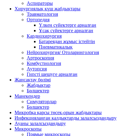
Аспираторы
Хирургиялық күш жабдықтары
Травматология
Ортопедия
Үлкен сүйектерге арналған
Ұсақ сүйектерге арналған
Кардиохирургия
Батареядан жұмыс істейтін
Пневматикалық
Нейрохирургия/ Отоларингология
Артроскопия
Комбустиология
Аутопсия
Гипсті шешуге арналған
Жансақтау бөлімі
Жабдықтар
Бөлшектер
Манекендер
Симуляторлар
Бөлшектер
Микробқа қарсы төсек-орын жабдықтары
Инфекцияланған қалдықтарды залалсыздандыру
Ауаны залалсыздандыру
Микроскопы
Прямые микроскопы