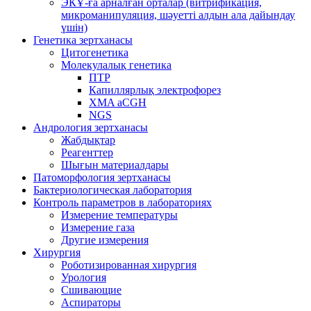
ЭКҰ-ға арналған орталар (витрификация,
микроманипуляция, шәуетті алдын ала дайындау
үшін)
Генетика зертханасы
Цитогенетика
Молекулалық генетика
ПТР
Капиллярлық электрофорез
XMA aCGH
NGS
Андрология зертханасы
Жабдықтар
Реагенттер
Шығын материалдары
Патоморфология зертханасы
Бактериологическая лаборатория
Контроль параметров в лабораториях
Измерение температуры
Измерение газа
Другие измерения
Хирургия
Роботизированная хирургия
Урология
Сшивающие
Аспираторы