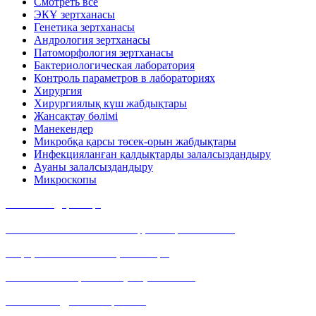
Смотреть все
ЭКҰ зертханасы
Генетика зертханасы
Андрология зертханасы
Патоморфология зертханасы
Бактериологическая лаборатория
Контроль параметров в лабораториях
Хирургия
Хирургиялық күш жабдықтары
Жансақтау бөлімі
Манекендер
Микробқа қарсы төсек-орын жабдықтары
Инфекцияланған қалдықтарды залалсыздандыру
Ауаны залалсыздандыру
Микроскопы
Байланыс деректері
Мекен-жайымыз: Алматы қ., Тимирязев көшесі,
42 үй, 15/109 павильон, 400 кеңсе
Байланыс телефоны: +7 (727) 355 05 21
E-mail: web@vizamed-plus.kz