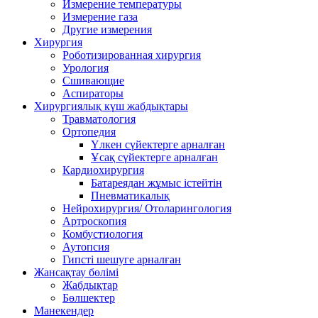
Измерение температуры
Измерение газа
Другие измерения
Хирургия
Роботизированная хирургия
Урология
Сшивающие
Аспираторы
Хирургиялық күш жабдықтары
Травматология
Ортопедия
Үлкен сүйектерге арналған
Ұсақ сүйектерге арналған
Кардиохирургия
Батареядан жұмыс істейтін
Пневматикалық
Нейрохирургия/ Отоларингология
Артроскопия
Комбустиология
Аутопсия
Гипсті шешуге арналған
Жансақтау бөлімі
Жабдықтар
Бөлшектер
Манекендер