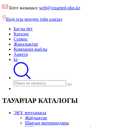
Бізге жазыңыз:
web@vizamed-plus.kz
Бізді осы жерден таба аласыз
Басты бет
Каталог
Сервис
Жаңалықтар
Компания жайлы
Анкета
kz
ТАУАРЛАР КАТАЛОГЫ
ЭКҰ зертханасы
Жабдықтар
Шығын материалдары