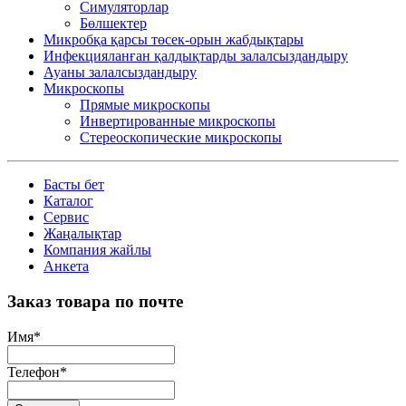
Симуляторлар
Бөлшектер
Микробқа қарсы төсек-орын жабдықтары
Инфекцияланған қалдықтарды залалсыздандыру
Ауаны залалсыздандыру
Микроскопы
Прямые микроскопы
Инвертированные микроскопы
Стереоскопические микроскопы
Басты бет
Каталог
Сервис
Жаңалықтар
Компания жайлы
Анкета
Заказ товара по почте
Имя
*
Телефон
*