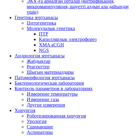
ЭКҰ-ға арналған орталар (витрификация,
микроманипуляция, шәуетті алдын ала дайындау
үшін)
Генетика зертханасы
Цитогенетика
Молекулалық генетика
ПТР
Капиллярлық электрофорез
XMA aCGH
NGS
Андрология зертханасы
Жабдықтар
Реагенттер
Шығын материалдары
Патоморфология зертханасы
Бактериологическая лаборатория
Контроль параметров в лабораториях
Измерение температуры
Измерение газа
Другие измерения
Хирургия
Роботизированная хирургия
Урология
Сшивающие
Аспираторы