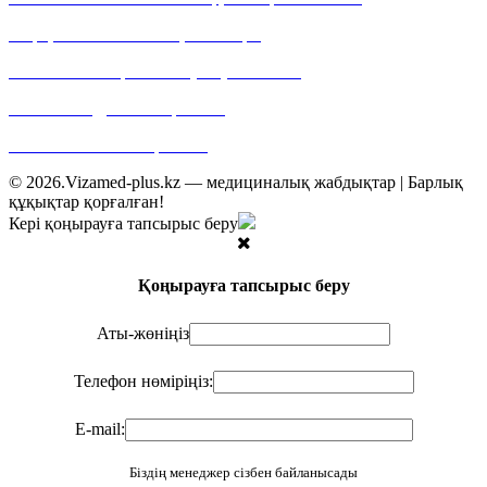
42 үй, 15/109 павильон, 400 кеңсе
Байланыс телефоны: +7 (727) 355 05 21
E-mail: web@vizamed-plus.kz
Web: www.vizamed-plus.kz
© 2026.Vizamed-plus.kz — медициналық жабдықтар | Барлық
құқықтар қорғалған!
Кері қоңырауға тапсырыс беру
Қоңырауға тапсырыс беру
Аты-жөніңіз
Телефон нөміріңіз:
E-mail:
Біздің менеджер сізбен байланысады