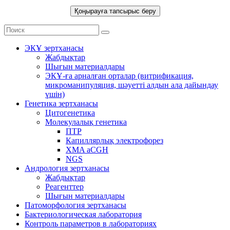
ЭКҰ зертханасы
Жабдықтар
Шығын материалдары
ЭКҰ-ға арналған орталар (витрификация,
микроманипуляция, шәуетті алдын ала дайындау
үшін)
Генетика зертханасы
Цитогенетика
Молекулалық генетика
ПТР
Капиллярлық электрофорез
XMA aCGH
NGS
Андрология зертханасы
Жабдықтар
Реагенттер
Шығын материалдары
Патоморфология зертханасы
Бактериологическая лаборатория
Контроль параметров в лабораториях