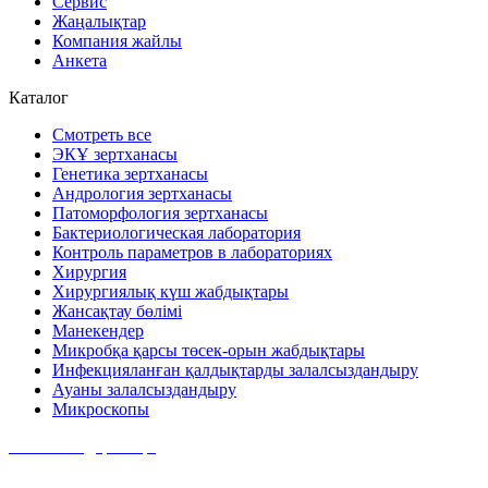
Сервис
Жаңалықтар
Компания жайлы
Анкета
Каталог
Смотреть все
ЭКҰ зертханасы
Генетика зертханасы
Андрология зертханасы
Патоморфология зертханасы
Бактериологическая лаборатория
Контроль параметров в лабораториях
Хирургия
Хирургиялық күш жабдықтары
Жансақтау бөлімі
Манекендер
Микробқа қарсы төсек-орын жабдықтары
Инфекцияланған қалдықтарды залалсыздандыру
Ауаны залалсыздандыру
Микроскопы
Байланыс деректері
Мекен-жайымыз: Алматы қ., Тимирязев көшесі,