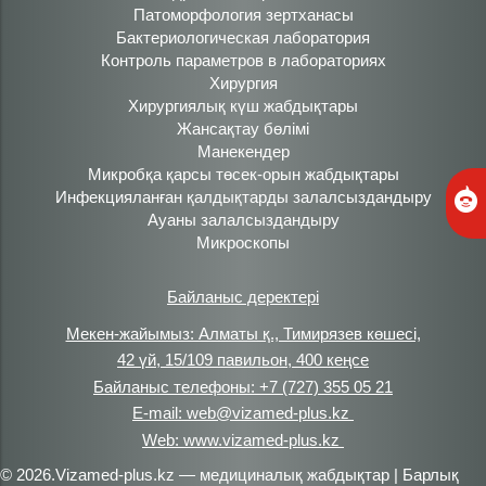
Патоморфология зертханасы
Бактериологическая лаборатория
Контроль параметров в лабораториях
Хирургия
Хирургиялық күш жабдықтары
Жансақтау бөлімі
Манекендер
Микробқа қарсы төсек-орын жабдықтары
Инфекцияланған қалдықтарды залалсыздандыру
Ауаны залалсыздандыру
Микроскопы
Байланыс деректері
Мекен-жайымыз: Алматы қ., Тимирязев көшесі,
42 үй, 15/109 павильон, 400 кеңсе
Байланыс телефоны: +7 (727) 355 05 21
E-mail: web@vizamed-plus.kz
Web: www.vizamed-plus.kz
© 2026.Vizamed-plus.kz — медициналық жабдықтар | Барлық