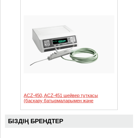
ACZ-450, ACZ-451 шейвер тұтқасы
(басқару батырмаларымен және
батырмаларсыз)/ Қондырмалар: тік және
бұрыштық бастиектер
БІЗДІҢ БРЕНДТЕР