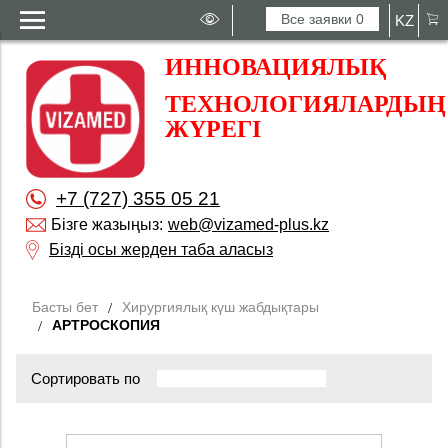
Все заявки
0
KZ
ИННОВАЦИЯЛЫҚ
ТЕХНОЛОГИЯЛАРДЫҢ
ЖҮРЕГІ
+7 (727) 355 05 21
Бізге жазыңыз:
web@vizamed-plus.kz
Бізді осы жерден таба аласыз
Басты бет
Хирургиялық күш жабдықтары
АРТРОСКОПИЯ
Сортировать по