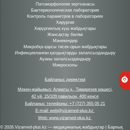
Патоморфология зертханасы
Бактериологическая лаборатория
Контроль параметров в лабораториях
Хирургия
Хирургиялық күш жабдықтары
Жансақтау бөлімі
Манекендер
Микробқа қарсы төсек-орын жабдықтары
Инфекцияланған қалдықтарды залалсыздандыру
Ауаны залалсыздандыру
Микроскопы
Байланыс деректері
Мекен-жайымыз: Алматы қ., Тимирязев көшесі,
42 үй, 15/109 павильон, 400 кеңсе
Байланыс телефоны: +7 (727) 355 05 21
E-mail: web@vizamed-plus.kz
Web: www.vizamed-plus.kz
© 2026.Vizamed-plus.kz — медициналық жабдықтар | Барлық