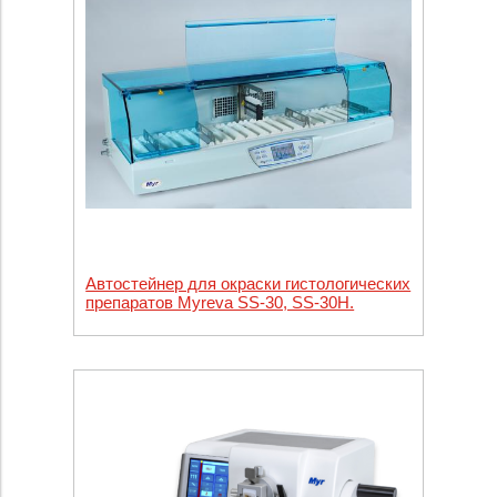
Автостейнер для окраски гистологических
препаратов Myreva SS-30, SS-30H.