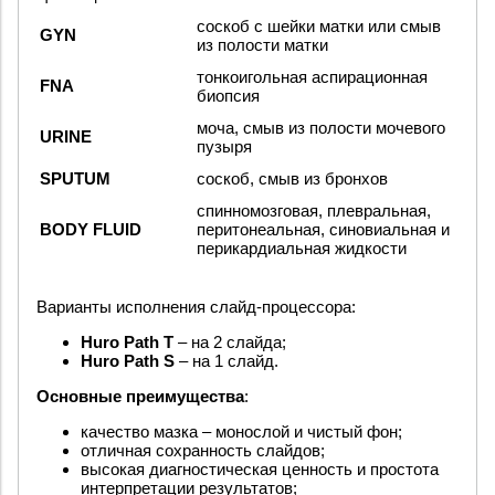
соскоб с шейки матки или смыв
GYN
из полости матки
тонкоигольная аспирационная
FNA
биопсия
моча, смыв из полости мочевого
URINE
пузыря
SPUTUM
соскоб, смыв из бронхов
спинномозговая, плевральная,
BODY FLUID
перитонеальная, синовиальная и
перикардиальная жидкости
Варианты исполнения слайд-процессора:
Huro Path T
– на 2 слайда;
Huro Path S
– на 1 слайд.
Основные преимущества
:
качество мазка – монослой и чистый фон;
отличная сохранность слайдов;
высокая диагностическая ценность и простота
интерпретации результатов;