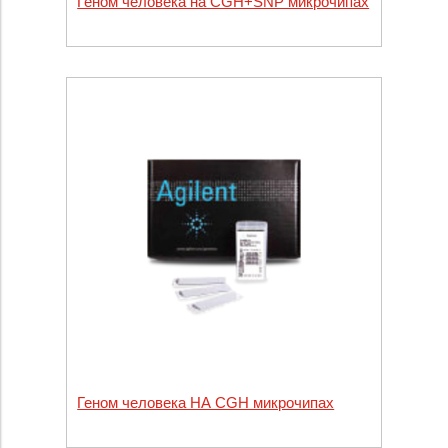
Геном человека на CGH+SNP микрочипах
Геном человека НА CGH микрочипах