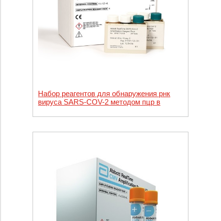
Набор реагентов для обнаружения рнк
вируса SARS-COV-2 методом пцр в
режиме реального времени Abbott
RealTimeSARS-COV-2