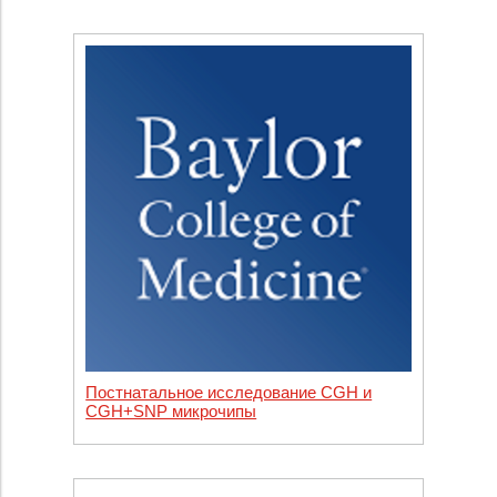
Постнатальное исследование CGH и
CGH+SNP микрочипы