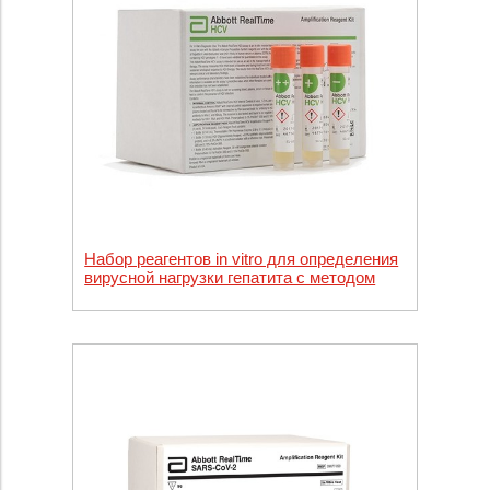
Набор реагентов in vitro для определения
вирусной нагрузки гепатита с методом
ПЦР в режиме реального времени Abbott
RealTime HСV