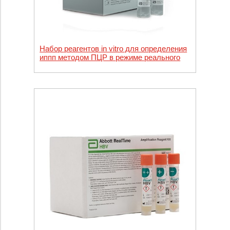
Набор реагентов in vitro для определения
иппп методом ПЦР в режиме реального
времени Abbott RealTime CT/NG