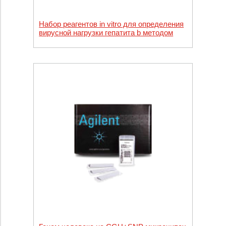
Набор реагентов in vitro для определения
вирусной нагрузки гепатита b методом
ПЦР в режиме реального времени Abbott
RealTime HBV