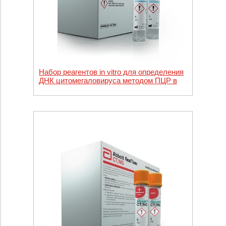
Набор реагентов in vitro для определения
ДНК цитомегаловируса методом ПЦР в
режиме реального времени Abbott
Realtime CMV