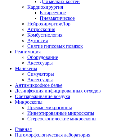
Для мелких костей
Кардиохирургия
Батареечное
Пневматическое
Нейрохирургия/Лор
Артроскопия
Комбустиология
Аутопсия
Снятие гипсовых повязок
Реанимация
Оборудование
Аксессуары
Манекены
Симуляторы
Аксессуары
Антимикробное белье
Дезинфекция инфицированных отходов
Обеззараживание воздуха
Микроскопы
Прямые микроскопы
Инвертированные микроскопы
Стереоскопические микроскопы
Главная
Патоморфологическая лаборатория