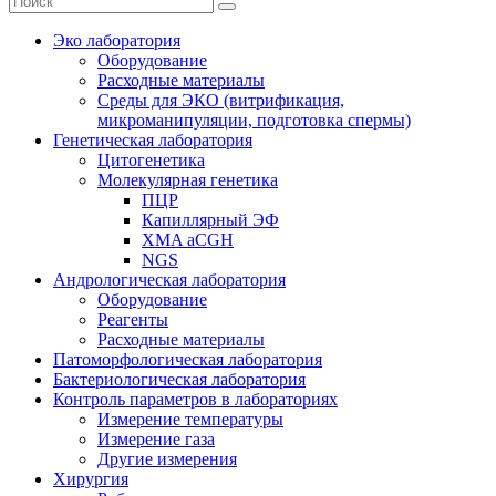
Эко лаборатория
Оборудование
Расходные материалы
Среды для ЭКО (витрификация,
микроманипуляции, подготовка спермы)
Генетическая лаборатория
Цитогенетика
Молекулярная генетика
ПЦР
Капиллярный ЭФ
XMA aCGH
NGS
Андрологическая лаборатория
Оборудование
Реагенты
Расходные материалы
Патоморфологическая лаборатория
Бактериологическая лаборатория
Контроль параметров в лабораториях
Измерение температуры
Измерение газа
Другие измерения
Хирургия