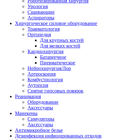
Роботизированная хирургия
Урология
Сшивающие
Аспираторы
Хирургическое силовое оборудование
Травматология
Ортопедия
Для крупных костей
Для мелких костей
Кардиохирургия
Батареечное
Пневматическое
Нейрохирургия/Лор
Артроскопия
Комбустиология
Аутопсия
Снятие гипсовых повязок
Реанимация
Оборудование
Аксессуары
Манекены
Симуляторы
Аксессуары
Антимикробное белье
Дезинфекция инфицированных отходов