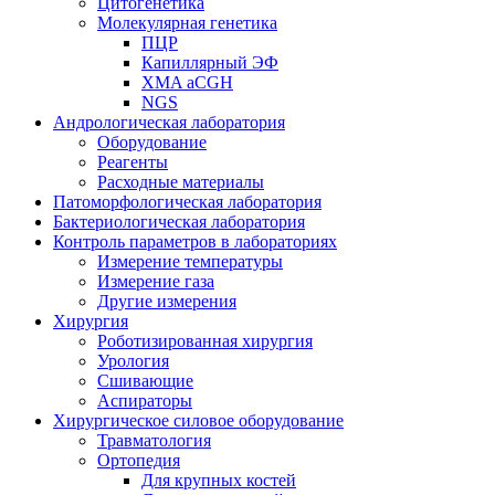
Цитогенетика
Молекулярная генетика
ПЦР
Капиллярный ЭФ
XMA aCGH
NGS
Андрологическая лаборатория
Оборудование
Реагенты
Расходные материалы
Патоморфологическая лаборатория
Бактериологическая лаборатория
Контроль параметров в лабораториях
Измерение температуры
Измерение газа
Другие измерения
Хирургия
Роботизированная хирургия
Урология
Сшивающие
Аспираторы
Хирургическое силовое оборудование
Травматология
Ортопедия
Для крупных костей