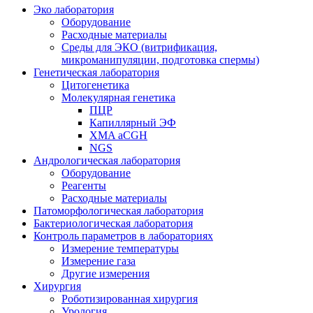
Эко лаборатория
Оборудование
Расходные материалы
Среды для ЭКО (витрификация,
микроманипуляции, подготовка спермы)
Генетическая лаборатория
Цитогенетика
Молекулярная генетика
ПЦР
Капиллярный ЭФ
XMA aCGH
NGS
Андрологическая лаборатория
Оборудование
Реагенты
Расходные материалы
Патоморфологическая лаборатория
Бактериологическая лаборатория
Контроль параметров в лабораториях
Измерение температуры
Измерение газа
Другие измерения
Хирургия
Роботизированная хирургия
Урология