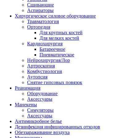
Сшивающие
Аспираторы
Хирургическое силовое оборудование
Травматология
Ортопедия
Для крупных костей
Для мелких костей
Кардиохирургия
Батареечное
Пневматическое
Нейрохирургия/Лор
Артроскопия
Комбустиология
Аутопсия
Снятие гипсовых повязок
Реанимация
Оборудование
Аксессуары
Манекены
Симуляторы
Аксессуары
Антимикробное белье
Дезинфекция инфицированных отходов
Обеззараживание воздуха
Микроскопы