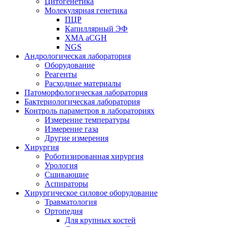
Цитогенетика
Молекулярная генетика
ПЦР
Капиллярный ЭФ
XMA aCGH
NGS
Андрологическая лаборатория
Оборудование
Реагенты
Расходные материалы
Патоморфологическая лаборатория
Бактериологическая лаборатория
Контроль параметров в лабораториях
Измерение температуры
Измерение газа
Другие измерения
Хирургия
Роботизированная хирургия
Урология
Сшивающие
Аспираторы
Хирургическое силовое оборудование
Травматология
Ортопедия
Для крупных костей