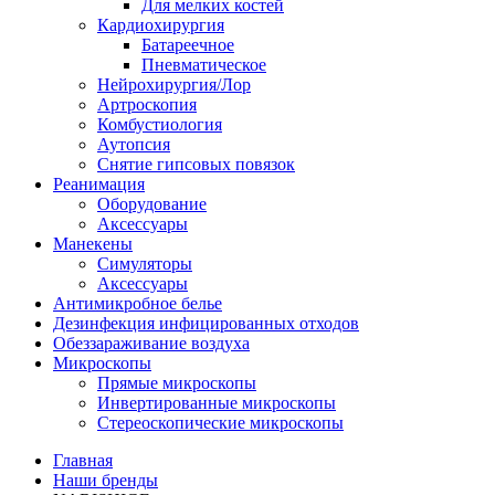
Для мелких костей
Кардиохирургия
Батареечное
Пневматическое
Нейрохирургия/Лор
Артроскопия
Комбустиология
Аутопсия
Снятие гипсовых повязок
Реанимация
Оборудование
Аксессуары
Манекены
Симуляторы
Аксессуары
Антимикробное белье
Дезинфекция инфицированных отходов
Обеззараживание воздуха
Микроскопы
Прямые микроскопы
Инвертированные микроскопы
Стереоскопические микроскопы
Главная
Наши бренды