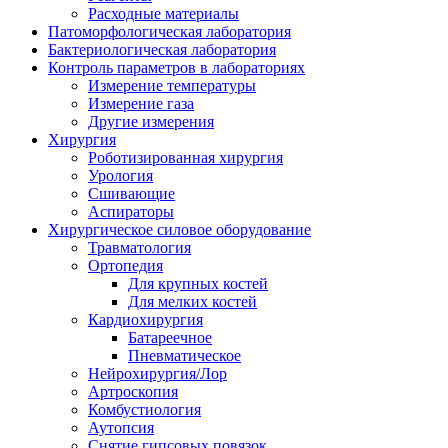
Расходные материалы
Патоморфологическая лаборатория
Бактериологическая лаборатория
Контроль параметров в лабораториях
Измерение температуры
Измерение газа
Другие измерения
Хирургия
Роботизированная хирургия
Урология
Сшивающие
Аспираторы
Хирургическое силовое оборудование
Травматология
Ортопедия
Для крупных костей
Для мелких костей
Кардиохирургия
Батареечное
Пневматическое
Нейрохирургия/Лор
Артроскопия
Комбустиология
Аутопсия
Снятие гипсовых повязок