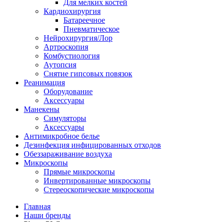
Для мелких костей
Кардиохирургия
Батареечное
Пневматическое
Нейрохирургия/Лор
Артроскопия
Комбустиология
Аутопсия
Снятие гипсовых повязок
Реанимация
Оборудование
Аксессуары
Манекены
Симуляторы
Аксессуары
Антимикробное белье
Дезинфекция инфицированных отходов
Обеззараживание воздуха
Микроскопы
Прямые микроскопы
Инвертированные микроскопы
Стереоскопические микроскопы
Главная
Наши бренды