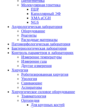
Цитогенетика
Молекулярная генетика
ПЦР
Капиллярный ЭФ
XMA aCGH
NGS
Андрологическая лаборатория
Оборудование
Реагенты
Расходные материалы
Патоморфологическая лаборатория
Бактериологическая лаборатория
Контроль параметров в лабораториях
Измерение температуры
Измерение газа
Другие измерения
Хирургия
Роботизированная хирургия
Урология
Сшивающие
Аспираторы
Хирургическое силовое оборудование
Травматология
Ортопедия
Для крупных костей