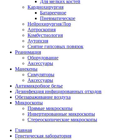
Для мелких костей
Кардиохирургия
Батареечное
Пневматическое
Нейрохирургия/Лор
Артроскопия
Комбустиология
Аутопсия
Снятие гипсовых повязок
Реанимация
Оборудование
Аксессуары
Манекены
Симуляторы
Аксессуары
Антимикробное белье
Дезинфекция инфицированных отходов
Обеззараживание воздуха
Микроскопы
Прямые микроскопы
Инвертированные микроскопы
Стереоскопические микроскопы
Главная
Генетическая лаборатория