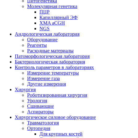
Цитогенетика
Молекулярная генетика
ПЦР
Капиллярный ЭФ
XMA aCGH
NGS
Андрологическая лаборатория
Оборудование
Реагенты
Расходные материалы
Патоморфологическая лаборатория
Бактериологическая лаборатория
Контроль параметров в лабораториях
Измерение температуры
Измерение газа
Другие измерения
Хирургия
Роботизированная хирургия
Урология
Сшивающие
Аспираторы
Хирургическое силовое оборудование
Травматология
Ортопедия
Для крупных костей