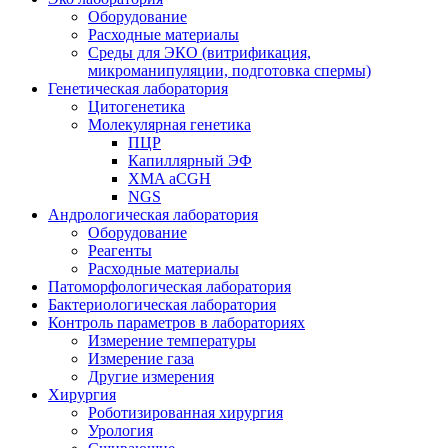
Оборудование
Расходные материалы
Среды для ЭКО (витрификация,
микроманипуляции, подготовка спермы)
Генетическая лаборатория
Цитогенетика
Молекулярная генетика
ПЦР
Капиллярный ЭФ
XMA aCGH
NGS
Андрологическая лаборатория
Оборудование
Реагенты
Расходные материалы
Патоморфологическая лаборатория
Бактериологическая лаборатория
Контроль параметров в лабораториях
Измерение температуры
Измерение газа
Другие измерения
Хирургия
Роботизированная хирургия
Урология