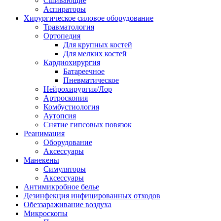
Сшивающие
Аспираторы
Хирургическое силовое оборудование
Травматология
Ортопедия
Для крупных костей
Для мелких костей
Кардиохирургия
Батареечное
Пневматическое
Нейрохирургия/Лор
Артроскопия
Комбустиология
Аутопсия
Снятие гипсовых повязок
Реанимация
Оборудование
Аксессуары
Манекены
Симуляторы
Аксессуары
Антимикробное белье
Дезинфекция инфицированных отходов
Обеззараживание воздуха
Микроскопы