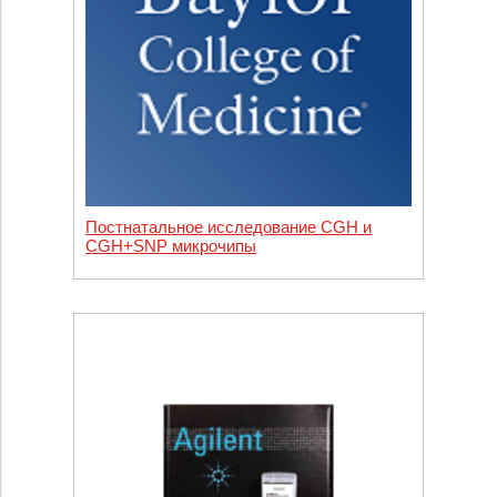
Постнатальное исследование CGH и
CGH+SNP микрочипы