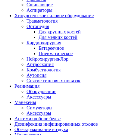
Сшивающие
Аспираторы
Хирургическое силовое оборудование
Травматология
Ортопедия
Для крупных костей
Для мелких костей
Кардиохирургия
Батареечное
Пневматическое
Нейрохирургия/Лор
Артроскопия
Комбустиология
Аутопсия
Снятие гипсовых повязок
Реанимация
Оборудование
Аксессуары
Манекены
Симуляторы
Аксессуары
Антимикробное белье
Дезинфекция инфицированных отходов
Обеззараживание воздуха
Микроскопы