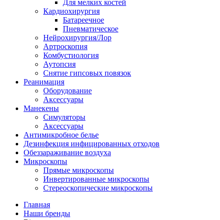
Для мелких костей
Кардиохирургия
Батареечное
Пневматическое
Нейрохирургия/Лор
Артроскопия
Комбустиология
Аутопсия
Снятие гипсовых повязок
Реанимация
Оборудование
Аксессуары
Манекены
Симуляторы
Аксессуары
Антимикробное белье
Дезинфекция инфицированных отходов
Обеззараживание воздуха
Микроскопы
Прямые микроскопы
Инвертированные микроскопы
Стереоскопические микроскопы
Главная
Наши бренды