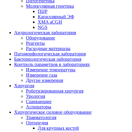
Цитогенетика
Молекулярная генетика
ПЦР
Капиллярный ЭФ
XMA aCGH
NGS
Андрологическая лаборатория
Оборудование
Реагенты
Расходные материалы
Патоморфологическая лаборатория
Бактериологическая лаборатория
Контроль параметров в лабораториях
Измерение температуры
Измерение газа
Другие измерения
Хирургия
Роботизированная хирургия
Урология
Сшивающие
Аспираторы
Хирургическое силовое оборудование
Травматология
Ортопедия
Для крупных костей