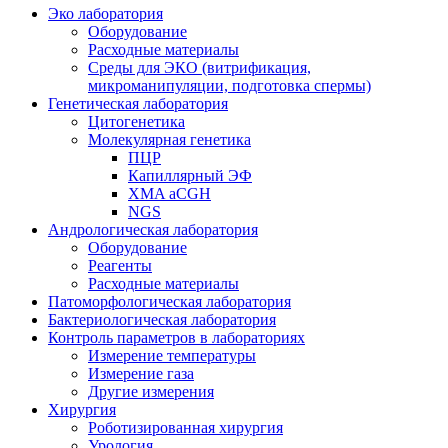
Эко лаборатория
Оборудование
Расходные материалы
Среды для ЭКО (витрификация,
микроманипуляции, подготовка спермы)
Генетическая лаборатория
Цитогенетика
Молекулярная генетика
ПЦР
Капиллярный ЭФ
XMA aCGH
NGS
Андрологическая лаборатория
Оборудование
Реагенты
Расходные материалы
Патоморфологическая лаборатория
Бактериологическая лаборатория
Контроль параметров в лабораториях
Измерение температуры
Измерение газа
Другие измерения
Хирургия
Роботизированная хирургия
Урология