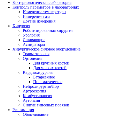
Бактериологическая лаборатория
Контроль параметров в лабораториях
Измерение температуры
Измерение газа
Другие измерения
Хирургия
Роботизированная хирургия
Урология
Сшивающие
Аспираторы
Хирургическое силовое оборудование
Травматология
Ортопедия
Для крупных костей
Для мелких костей
Кардиохирургия
Батареечное
Пневматическое
Нейрохирургия/Лор
Артроскопия
Комбустиология
Аутопсия
Снятие гипсовых повязок
Реанимация
Оборудование