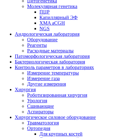
Цитогенетика
Молекулярная генетика
ПЦР
Капиллярный ЭФ
XMA aCGH
NGS
Андрологическая лаборатория
Оборудование
Реагенты
Расходные материалы
Патоморфологическая лаборатория
Бактериологическая лаборатория
Контроль параметров в лабораториях
Измерение температуры
Измерение газа
Другие измерения
Хирургия
Роботизированная хирургия
Урология
Сшивающие
Аспираторы
Хирургическое силовое оборудование
Травматология
Ортопедия
Для крупных костей