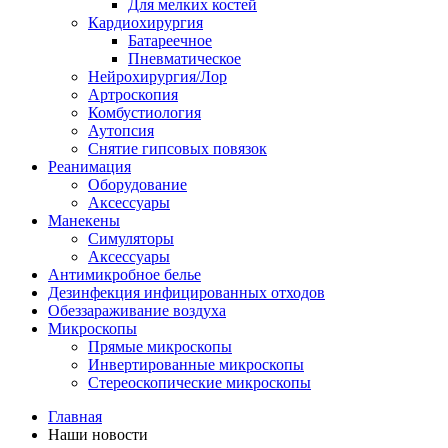
Для мелких костей
Кардиохирургия
Батареечное
Пневматическое
Нейрохирургия/Лор
Артроскопия
Комбустиология
Аутопсия
Снятие гипсовых повязок
Реанимация
Оборудование
Аксессуары
Манекены
Симуляторы
Аксессуары
Антимикробное белье
Дезинфекция инфицированных отходов
Обеззараживание воздуха
Микроскопы
Прямые микроскопы
Инвертированные микроскопы
Стереоскопические микроскопы
Главная
Наши новости