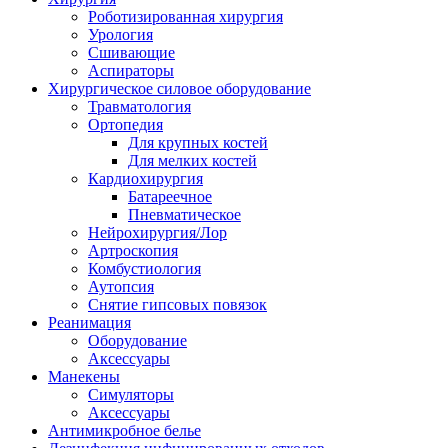
Роботизированная хирургия
Урология
Сшивающие
Аспираторы
Хирургическое силовое оборудование
Травматология
Ортопедия
Для крупных костей
Для мелких костей
Кардиохирургия
Батареечное
Пневматическое
Нейрохирургия/Лор
Артроскопия
Комбустиология
Аутопсия
Снятие гипсовых повязок
Реанимация
Оборудование
Аксессуары
Манекены
Симуляторы
Аксессуары
Антимикробное белье