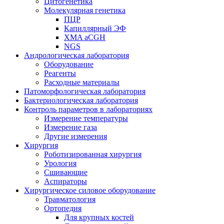
Цитогенетика
Молекулярная генетика
ПЦР
Капиллярный ЭФ
XMA aCGH
NGS
Андрологическая лаборатория
Оборудование
Реагенты
Расходные материалы
Патоморфологическая лаборатория
Бактериологическая лаборатория
Контроль параметров в лабораториях
Измерение температуры
Измерение газа
Другие измерения
Хирургия
Роботизированная хирургия
Урология
Сшивающие
Аспираторы
Хирургическое силовое оборудование
Травматология
Ортопедия
Для крупных костей