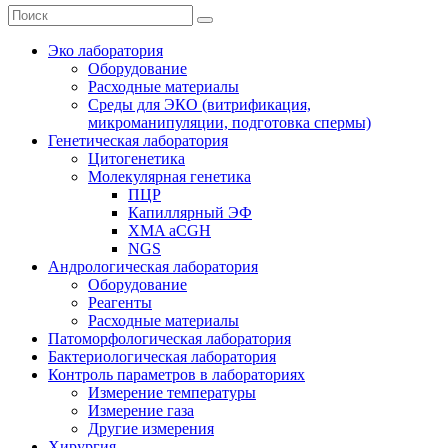
Эко лаборатория
Оборудование
Расходные материалы
Среды для ЭКО (витрификация,
микроманипуляции, подготовка спермы)
Генетическая лаборатория
Цитогенетика
Молекулярная генетика
ПЦР
Капиллярный ЭФ
XMA aCGH
NGS
Андрологическая лаборатория
Оборудование
Реагенты
Расходные материалы
Патоморфологическая лаборатория
Бактериологическая лаборатория
Контроль параметров в лабораториях
Измерение температуры
Измерение газа
Другие измерения
Хирургия