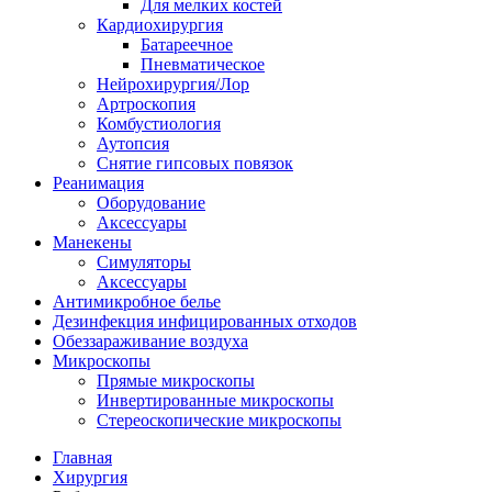
Для мелких костей
Кардиохирургия
Батареечное
Пневматическое
Нейрохирургия/Лор
Артроскопия
Комбустиология
Аутопсия
Снятие гипсовых повязок
Реанимация
Оборудование
Аксессуары
Манекены
Симуляторы
Аксессуары
Антимикробное белье
Дезинфекция инфицированных отходов
Обеззараживание воздуха
Микроскопы
Прямые микроскопы
Инвертированные микроскопы
Стереоскопические микроскопы
Главная
Хирургия