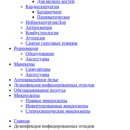
Для мелких костей
Кардиохирургия
Батареечное
Пневматическое
Нейрохирургия/Лор
Артроскопия
Комбустиология
Аутопсия
Снятие гипсовых повязок
Реанимация
Оборудование
Аксессуары
Манекены
Симуляторы
Аксессуары
Антимикробное белье
Дезинфекция инфицированных отходов
Обеззараживание воздуха
Микроскопы
Прямые микроскопы
Инвертированные микроскопы
Стереоскопические микроскопы
Главная
Дезинфекция инфицированных отходов