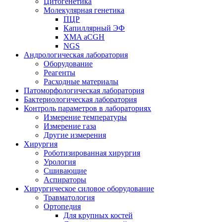
Цитогенетика
Молекулярная генетика
ПЦР
Капиллярный ЭФ
XMA aCGH
NGS
Андрологическая лаборатория
Оборудование
Реагенты
Расходные материалы
Патоморфологическая лаборатория
Бактериологическая лаборатория
Контроль параметров в лабораториях
Измерение температуры
Измерение газа
Другие измерения
Хирургия
Роботизированная хирургия
Урология
Сшивающие
Аспираторы
Хирургическое силовое оборудование
Травматология
Ортопедия
Для крупных костей