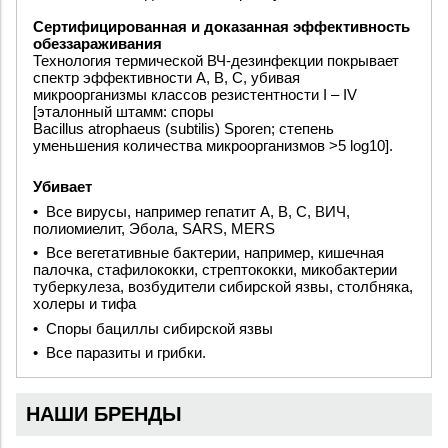
Сертифицированная и доказанная эффективность
обеззараживания
Технология термической ВЧ-дезинфекции покрывает
спектр эффективности A, B, C, убивая
микроорганизмы классов резистентности I – IV
[эталонный штамм: споры
Bacillus
atrophaeus
(
subtilis
)
Sporen
; степень
уменьшения количества микроорганизмов >5 log10].
Убивает
•
Все вирусы, например гепатит A, B, C, ВИЧ,
полиомиелит, Эбола, SARS, MERS
•
Все вегетативные бактерии, например, кишечная
палочка, стафилококки, стрептококки, микобактерии
туберкулеза, возбудители сибирской язвы, столбняка,
холеры и тифа
•
Споры бациллы сибирской язвы
•
Все паразиты и грибки.
НАШИ БРЕНДЫ