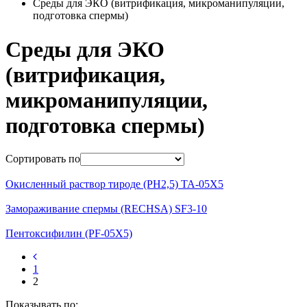
Среды для ЭКО (витрификация, микроманипуляции,
подготовка спермы)
Среды для ЭКО
(витрификация,
микроманипуляции,
подготовка спермы)
Сортировать по
Окисленный раствор тироде (PH2,5) ТА-05X5
Замораживание спермы (RECHSA) SF3-10
Пентоксифилин (PF-05X5)
1
2
Показывать по: