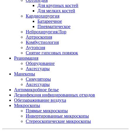
Ортопедия
Для крупных костей
Для мелких костей
Кардиохирургия
Батареечное
Пневматическое
Нейрохирургия/Лор
Артроскопия
Комбустиология
Аутопсия
Снятие гипсовых повязок
Реанимация
Оборудование
Аксессуары
Манекены
Симуляторы
Аксессуары
Антимикробное белье
Дезинфекция инфицированных отходов
Обеззараживание воздуха
Микроскопы
Прямые микроскопы
Инвертированные микроскопы
Стереоскопические микроскопы