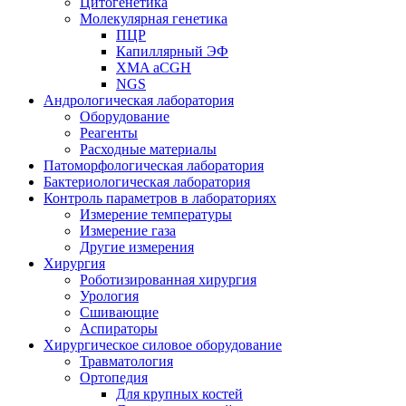
Цитогенетика
Молекулярная генетика
ПЦР
Капиллярный ЭФ
XMA aCGH
NGS
Андрологическая лаборатория
Оборудование
Реагенты
Расходные материалы
Патоморфологическая лаборатория
Бактериологическая лаборатория
Контроль параметров в лабораториях
Измерение температуры
Измерение газа
Другие измерения
Хирургия
Роботизированная хирургия
Урология
Сшивающие
Аспираторы
Хирургическое силовое оборудование
Травматология
Ортопедия
Для крупных костей