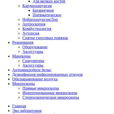
Для мелких костей
Кардиохирургия
Батареечное
Пневматическое
Нейрохирургия/Лор
Артроскопия
Комбустиология
Аутопсия
Снятие гипсовых повязок
Реанимация
Оборудование
Аксессуары
Манекены
Симуляторы
Аксессуары
Антимикробное белье
Дезинфекция инфицированных отходов
Обеззараживание воздуха
Микроскопы
Прямые микроскопы
Инвертированные микроскопы
Стереоскопические микроскопы
Главная
Эко лаборатория