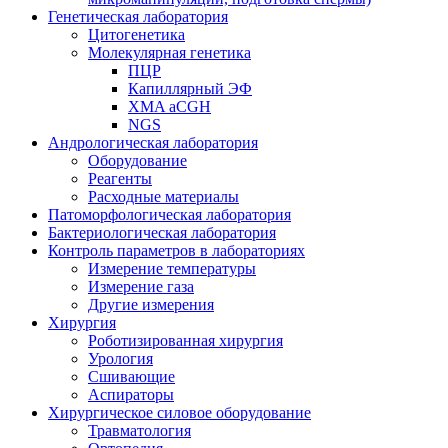
Генетическая лаборатория
Цитогенетика
Молекулярная генетика
ПЦР
Капиллярный ЭФ
XMA aCGH
NGS
Андрологическая лаборатория
Оборудование
Реагенты
Расходные материалы
Патоморфологическая лаборатория
Бактериологическая лаборатория
Контроль параметров в лабораториях
Измерение температуры
Измерение газа
Другие измерения
Хирургия
Роботизированная хирургия
Урология
Сшивающие
Аспираторы
Хирургическое силовое оборудование
Травматология