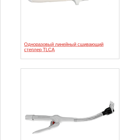
Одноразовый линейный сшивающий
степлер TLCА