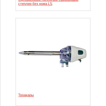
степлер без ножа LS
Троакары