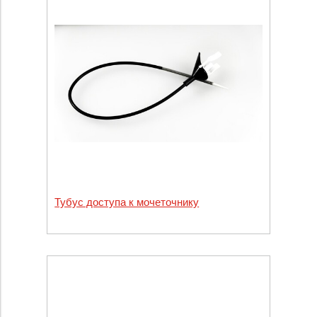
Тубус доступа к мочеточнику