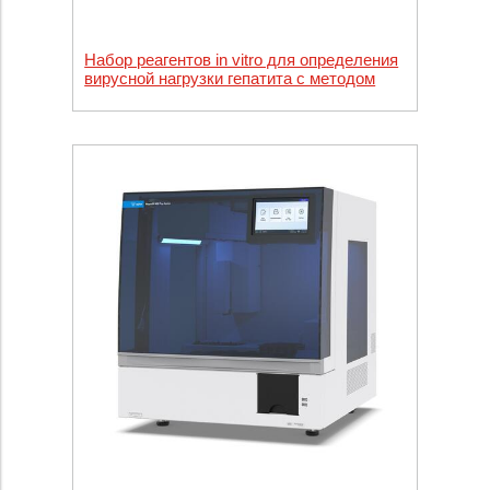
Набор реагентов in vitro для определения
вирусной нагрузки гепатита с методом
ПЦР в режиме реального времени Abbott
RealTime HСV