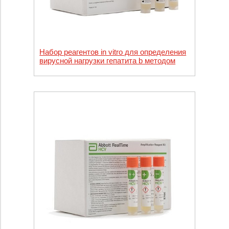
Набор реагентов in vitro для определения
вирусной нагрузки гепатита b методом
ПЦР в режиме реального времени Abbott
RealTime HBV