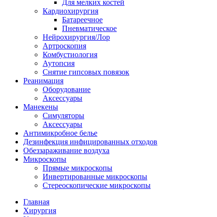
Для мелких костей
Кардиохирургия
Батареечное
Пневматическое
Нейрохирургия/Лор
Артроскопия
Комбустиология
Аутопсия
Снятие гипсовых повязок
Реанимация
Оборудование
Аксессуары
Манекены
Симуляторы
Аксессуары
Антимикробное белье
Дезинфекция инфицированных отходов
Обеззараживание воздуха
Микроскопы
Прямые микроскопы
Инвертированные микроскопы
Стереоскопические микроскопы
Главная
Хирургия