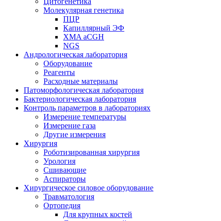
Цитогенетика
Молекулярная генетика
ПЦР
Капиллярный ЭФ
XMA aCGH
NGS
Андрологическая лаборатория
Оборудование
Реагенты
Расходные материалы
Патоморфологическая лаборатория
Бактериологическая лаборатория
Контроль параметров в лабораториях
Измерение температуры
Измерение газа
Другие измерения
Хирургия
Роботизированная хирургия
Урология
Сшивающие
Аспираторы
Хирургическое силовое оборудование
Травматология
Ортопедия
Для крупных костей