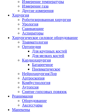
Измерение температуры
Измерение газа
Другие измерения
Хирургия
Роботизированная хирургия
Урология
Сшивающие
Аспираторы
Хирургическое силовое оборудование
Травматология
Ортопедия
Для крупных костей
Для мелких костей
Кардиохирургия
Батареечное
Пневматическое
Нейрохирургия/Лор
Артроскопия
Комбустиология
Аутопсия
Снятие гипсовых повязок
Реанимация
Оборудование
Аксессуары
Манекены