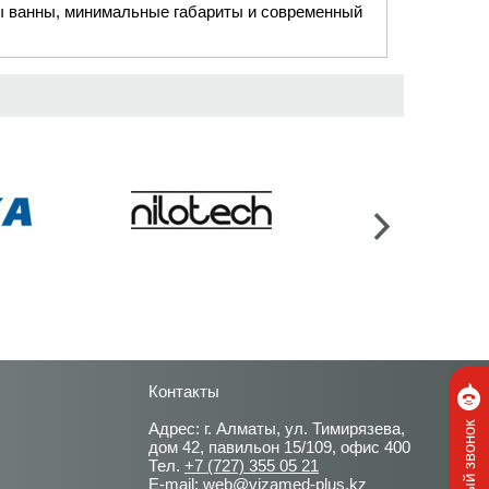
ы ванны, минимальные габариты и современный
Контакты
Адрес: г. Алматы, ул. Тимирязева,
дом 42, павильон 15/109, офис 400
Тел.
+7 (727) 355 05 21
E-mail:
web@vizamed-plus.kz