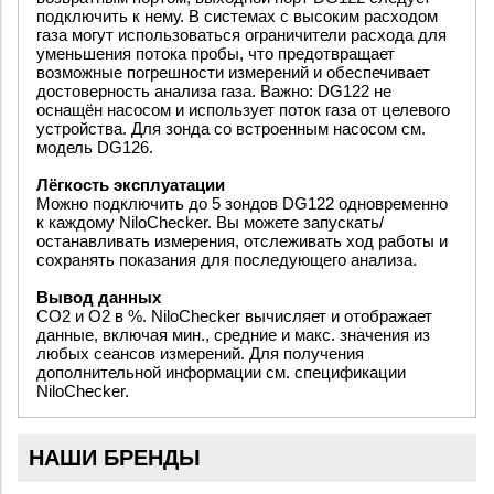
подключить к нему. В системах с высоким расходом
газа могут использоваться ограничители расхода для
уменьшения потока пробы, что предотвращает
возможные погрешности измерений и обеспечивает
достоверность анализа газа. Важно: DG122 не
оснащён насосом и использует поток газа от целевого
устройства. Для зонда со встроенным насосом см.
модель DG126.
Лёгкость эксплуатации
Можно подключить до 5 зондов DG122 одновременно
к каждому NiloChecker. Вы можете запускать/
останавливать измерения, отслеживать ход работы и
сохранять показания для последующего анализа.
Вывод данных
CO2 и O2 в %. NiloChecker вычисляет и отображает
данные, включая мин., средние и макс. значения из
любых сеансов измерений. Для получения
дополнительной информации см. спецификации
NiloChecker.
НАШИ БРЕНДЫ