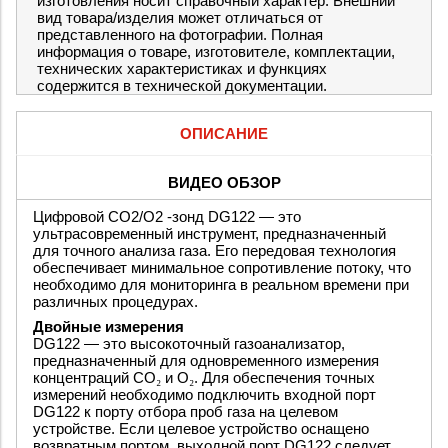
изготовления носит справочный характер. Внешний
вид товара/изделия может отличаться от
представленного на фотографии. Полная
информация о товаре, изготовителе, комплектации,
технических характеристиках и функциях
содержится в технической документации.
ОПИСАНИЕ
ВИДЕО ОБЗОР
Цифровой CO2/O2 -зонд DG122 — это
ультрасовременный инструмент, предназначенный
для точного анализа газа. Его передовая технология
обеспечивает минимальное сопротивление потоку, что
необходимо для мониторинга в реальном времени при
различных процедурах.
Двойные измерения
DG122 — это высокоточный газоанализатор,
предназначенный для одновременного измерения
концентраций CO
₂
и O
₂
. Для обеспечения точных
измерений необходимо подключить входной порт
DG122 к порту отбора проб газа на целевом
устройстве. Если целевое устройство оснащено
возвратным портом, выходной порт DG122 следует