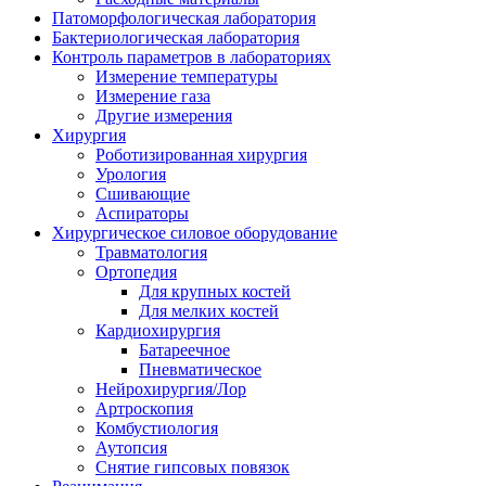
Патоморфологическая лаборатория
Бактериологическая лаборатория
Контроль параметров в лабораториях
Измерение температуры
Измерение газа
Другие измерения
Хирургия
Роботизированная хирургия
Урология
Сшивающие
Аспираторы
Хирургическое силовое оборудование
Травматология
Ортопедия
Для крупных костей
Для мелких костей
Кардиохирургия
Батареечное
Пневматическое
Нейрохирургия/Лор
Артроскопия
Комбустиология
Аутопсия
Снятие гипсовых повязок