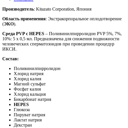
Производитель
: Kitazato Corporation, Япония
Область применения
: Экстракорпоральное оплодотворение
(
ЭКО
).
Среда PVP с
HEPES
– Поливинилпирролидон PVP 5%, 7%,
10%: 5 х 0,5 мл. Предназначена для снижения подвижности
человеческих сперматозоидов при проведении процедур
ИКСИ.
Состав:
Поливинилпирролидон
Хлорид натрия
Хлорид калия
Магний сульфат
Фосфат калия
Хлорид кальция
Бикарбонат натрия
HEPES
Глюкоза
Пируват натрия
Лактат натрия
Декстран