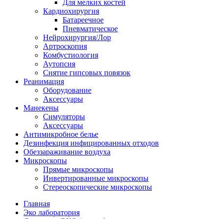
Для мелких костей
Кардиохирургия
Батареечное
Пневматическое
Нейрохирургия/Лор
Артроскопия
Комбустиология
Аутопсия
Снятие гипсовых повязок
Реанимация
Оборудование
Аксессуары
Манекены
Симуляторы
Аксессуары
Антимикробное белье
Дезинфекция инфицированных отходов
Обеззараживание воздуха
Микроскопы
Прямые микроскопы
Инвертированные микроскопы
Стереоскопические микроскопы
Главная
Эко лаборатория