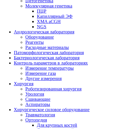
Цитогенетика
Молекулярная генетика
ПЦР
Капиллярный ЭФ
XMA aCGH
NGS
Андрологическая лаборатория
Оборудование
Реагенты
Расходные материалы
Патоморфологическая лаборатория
Бактериологическая лаборатория
Контроль параметров в лабораториях
Измерение температуры
Измерение газа
Другие измерения
Хирургия
Роботизированная хирургия
Урология
Сшивающие
Аспираторы
Хирургическое силовое оборудование
Травматология
Ортопедия
Для крупных костей