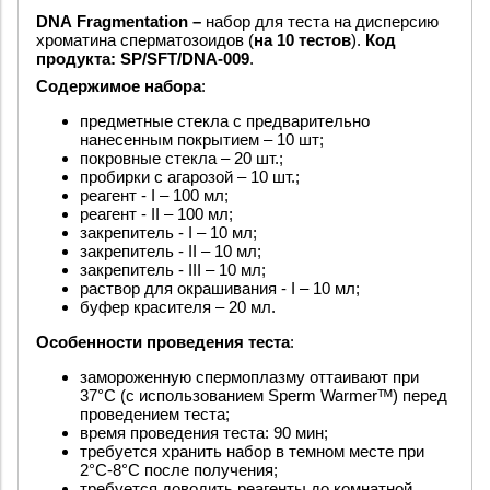
DNA
Fragmentation
–
набор для теста на дисперсию
хроматина сперматозоидов (
на 10 тестов
).
Код
продукта: SP/SFT/DNA-009
.
Содержимое набора
:
предметные стекла с предварительно
нанесенным покрытием – 10 шт;
покровные стекла – 20 шт.;
пробирки с агарозой – 10 шт.;
реагент - I – 100 мл;
реагент - II – 100 мл;
закрепитель - I – 10 мл;
закрепитель - II – 10 мл;
закрепитель - III – 10 мл;
раствор для окрашивания - I – 10 мл;
буфер красителя – 20 мл.
Особенности проведения теста
:
замороженную спермоплазму оттаивают при
37°C (с использованием Sperm Warmerᵀᴹ) перед
проведением теста;
время проведения теста: 90 мин;
требуется хранить набор в темном месте при
2°С-8°С после получения;
требуется доводить реагенты до комнатной