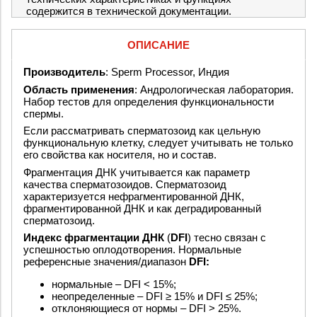
содержится в технической документации.
ОПИСАНИЕ
Производитель
: Sperm Processor, Индия
Область применения
: Андрологическая лаборатория.
Набор тестов для определения функциональности
спермы.
Если рассматривать сперматозоид как цельную
функциональную клетку, следует учитывать не только
его свойства как носителя, но и состав.
Фрагментация ДНК учитывается как параметр
качества сперматозоидов. Сперматозоид
характеризуется нефрагментированной ДНК,
фрагментированной ДНК и как деградированный
сперматозоид.
Индекс фрагментации ДНК
(
DFI
) тесно связан с
успешностью оплодотворения. Нормальные
референсные значения/диапазон
DFI:
нормальные – DFI < 15%;
неопределенные – DFI ≥ 15% и DFI ≤ 25%;
отклоняющиеся от нормы – DFI > 25%.