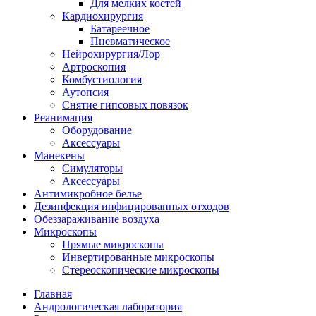
Для мелких костей
Кардиохирургия
Батареечное
Пневматическое
Нейрохирургия/Лор
Артроскопия
Комбустиология
Аутопсия
Снятие гипсовых повязок
Реанимация
Оборудование
Аксессуары
Манекены
Симуляторы
Аксессуары
Антимикробное белье
Дезинфекция инфицированных отходов
Обеззараживание воздуха
Микроскопы
Прямые микроскопы
Инвертированные микроскопы
Стереоскопические микроскопы
Главная
Андрологическая лаборатория