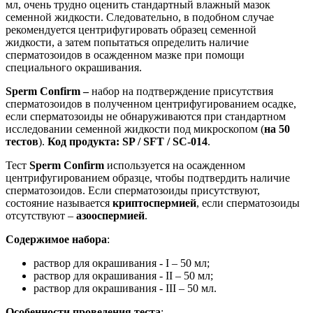
мл, очень трудно оценить стандартный влажный мазок
семенной жидкости. Следовательно, в подобном случае
рекомендуется центрифугировать образец семенной
жидкости, а затем попытаться определить наличие
сперматозоидов в осажденном мазке при помощи
специального окрашивания.
S
perm
Confirm
–
набор на подтверждение присутствия
сперматозоидов в полученном центрифугированием осадке,
если сперматозоиды не обнаруживаются при стандартном
исследовании семенной жидкости под микроскопом (
на 50
тестов
).
Код продукта: SP / SFT / SC-014
.
Тест
Sperm Confirm
используется на осажденном
центрифугированием образце, чтобы подтвердить наличие
сперматозоидов. Если сперматозоиды присутствуют,
состояние называется
криптоспермией
, если сперматозоиды
отсутствуют –
азооспермией
.
Содержимое набора
:
раствор для окрашивания - I – 50 мл;
раствор для окрашивания - II – 50 мл;
раствор для окрашивания - III – 50 мл.
Особенности проведения теста
: