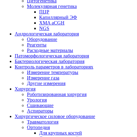
Цитогенетика
Молекулярная генетика
ПЦР
Капиллярный ЭФ
XMA aCGH
NGS
Андрологическая лаборатория
Оборудование
Реагенты
Расходные материалы
Патоморфологическая лаборатория
Бактериологическая лаборатория
Контроль параметров в лабораториях
Измерение температуры
Измерение газа
Другие измерения
Хирургия
Роботизированная хирургия
Урология
Сшивающие
Аспираторы
Хирургическое силовое оборудование
Травматология
Ортопедия
Для крупных костей