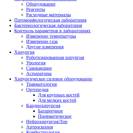
Оборудование
Реагенты
Расходные материалы
Патоморфологическая лаборатория
Бактериологическая лаборатория
Контроль параметров в лабораториях
Измерение температуры
Измерение газа
Другие измерения
Хирургия
Роботизированная хирургия
Урология
Сшивающие
Аспираторы
Хирургическое силовое оборудование
Травматология
Ортопедия
Для крупных костей
Для мелких костей
Кардиохирургия
Батареечное
Пневматическое
Нейрохирургия/Лор
Артроскопия
Комбустиология