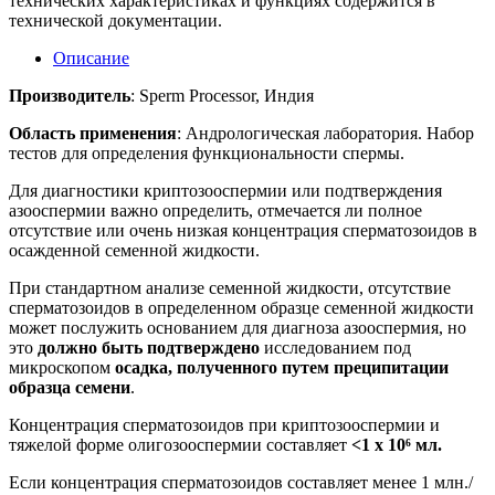
технических характеристиках и функциях содержится в
технической документации.
Описание
Производитель
: Sperm Processor, Индия
Область применения
: Андрологическая лаборатория. Набор
тестов для определения функциональности спермы.
Для диагностики криптозооспермии или подтверждения
азооспермии важно определить, отмечается ли полное
отсутствие или очень низкая концентрация сперматозоидов в
осажденной семенной жидкости.
При стандартном анализе семенной жидкости, отсутствие
сперматозоидов в определенном образце семенной жидкости
может послужить основанием для диагноза азооспермия, но
это
должно быть подтверждено
исследованием под
микроскопом
осадка, полученного путем преципитации
образца семени
.
Концентрация сперматозоидов при криптозооспермии и
тяжелой форме олигозооспермии составляет
<1 x 10
⁶
мл.
Если концентрация сперматозоидов составляет менее 1 млн./