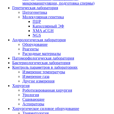
микроманипуляции, подготовка спермы)
Генетическая лаборатория
Цитогенетика
Молекулярная генетика
ПЦР
Капиллярный ЭФ
XMA aCGH
NGS
Андрологическая лаборатория
Оборудование
Реагенты
Расходные материалы
Патоморфологическая лаборатория
Бактериологическая лаборатория
Контроль параметров в лабораториях
Измерение температуры
Измерение газа
Другие измерения
Хирургия
Роботизированная хирургия
Урология
Сшивающие
Аспираторы
Хирургическое силовое оборудование
Травматология