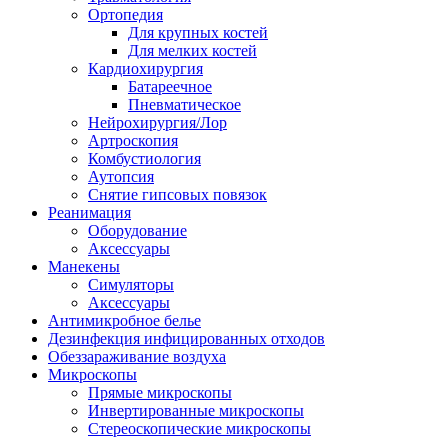
Ортопедия
Для крупных костей
Для мелких костей
Кардиохирургия
Батареечное
Пневматическое
Нейрохирургия/Лор
Артроскопия
Комбустиология
Аутопсия
Снятие гипсовых повязок
Реанимация
Оборудование
Аксессуары
Манекены
Симуляторы
Аксессуары
Антимикробное белье
Дезинфекция инфицированных отходов
Обеззараживание воздуха
Микроскопы
Прямые микроскопы
Инвертированные микроскопы
Стереоскопические микроскопы