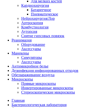
Для мелких костей
Кардиохирургия
Батареечное
Пневматическое
Нейрохирургия/Лор
Артроскопия
Комбустиология
Аутопсия
Снятие гипсовых повязок
Реанимация
Оборудование
Аксессуары
Манекены
Симуляторы
Аксессуары
Антимикробное белье
Дезинфекция инфицированных отходов
Обеззараживание воздуха
Микроскопы
Прямые микроскопы
Инвертированные микроскопы
Стереоскопические микроскопы
Главная
Бактериологическая лаборатория