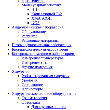
Цитогенетика
Молекулярная генетика
ПЦР
Капиллярный ЭФ
XMA aCGH
NGS
Андрологическая лаборатория
Оборудование
Реагенты
Расходные материалы
Патоморфологическая лаборатория
Бактериологическая лаборатория
Контроль параметров в лабораториях
Измерение температуры
Измерение газа
Другие измерения
Хирургия
Роботизированная хирургия
Урология
Сшивающие
Аспираторы
Хирургическое силовое оборудование
Травматология
Ортопедия
Для крупных костей