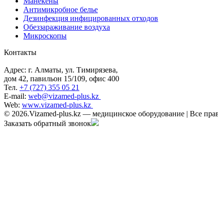
Манекены
Антимикробное белье
Дезинфекция инфицированных отходов
Обеззараживание воздуха
Микроскопы
Контакты
Адрес: г. Алматы, ул. Тимирязева,
дом 42, павильон 15/109, офис 400
Тел.
+7 (727) 355 05 21
E-mail:
web@vizamed-plus.kz
Web:
www.vizamed-plus.kz
© 2026.Vizamed-plus.kz — медицинское оборудование | Все пр
Заказать обратный звонок