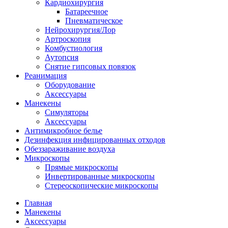
Кардиохирургия
Батареечное
Пневматическое
Нейрохирургия/Лор
Артроскопия
Комбустиология
Аутопсия
Снятие гипсовых повязок
Реанимация
Оборудование
Аксессуары
Манекены
Симуляторы
Аксессуары
Антимикробное белье
Дезинфекция инфицированных отходов
Обеззараживание воздуха
Микроскопы
Прямые микроскопы
Инвертированные микроскопы
Стереоскопические микроскопы
Главная
Манекены
Аксессуары