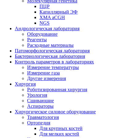
Молекулярная генетика
ПЦР
Капиллярный ЭФ
XMA aCGH
NGS
Андрологическая лаборатория
Оборудование
Реагенты
Расходные материалы
Патоморфологическая лаборатория
Бактериологическая лаборатория
Контроль параметров в лабораториях
Измерение температуры
Измерение газа
Другие измерения
Хирургия
Роботизированная хирургия
Урология
Сшивающие
Аспираторы
Хирургическое силовое оборудование
Травматология
Ортопедия
Для крупных костей
Для мелких костей