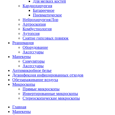
Для мелких костей
Кардиохирургия
Батареечное
Пневматическое
Нейрохирургия/Лор
Артроскопия
Комбустиология
Аутопсия
Снятие гипсовых повязок
Реанимация
Оборудование
Аксессуары
Манекены
Симуляторы
Аксессуары
Антимикробное белье
Дезинфекция инфицированных отходов
Обеззараживание воздуха
Микроскопы
Прямые микроскопы
Инвертированные микроскопы
Стереоскопические микроскопы
Главная
Манекены