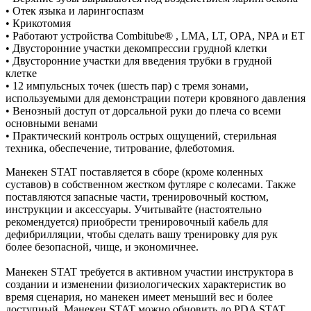
• Отек языка и ларингоспазм
• Крикотомия
• Работают устройства Combitube® , LMA, LT, OPA, NPA и ET
• Двусторонние участки декомпрессии грудной клетки
• Двусторонние участки для введения трубки в грудной
клетке
• 12 импульсных точек (шесть пар) с тремя зонами,
используемыми для демонстрации потери кровяного давления
• Венозный доступ от дорсальной руки до плеча со всеми
основными венами
• Практический контроль острых ощущений, стерильная
техника, обеспечение, титрование, флеботомия.
Манекен STAT поставляется в сборе (кроме коленных
суставов) в собственном жестком футляре с колесами. Также
поставляются запасные части, тренировочный костюм,
инструкции и аксессуары. Учитывайте (настоятельно
рекомендуется) приобрести тренировочный кабель для
дефибрилляции, чтобы сделать вашу тренировку для рук
более безопасной, чище, и экономичнее.
Манекен STAT требуется в активном участии инструктора в
создании и изменении физиологических характеристик во
время сценария, но манекен имеет меньший вес и более
доступный. Манекен STAT можно обновить до PDA STAT,