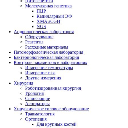
Цитогенетика
Молекулярная генетика
ПЦР
Капиллярный ЭФ
XMA aCGH
NGS
Андрологическая лаборатория
Оборудование
Реагенты
Расходные материалы
Патоморфологическая лаборатория
Бактериологическая лаборатория
Контроль параметров в лабораториях
Измерение температуры
Измерение газа
Другие измерения
Хирургия
Роботизированная хирургия
Урология
Сшивающие
Аспираторы
Хирургическое силовое оборудование
Травматология
Ортопедия
Для крупных костей