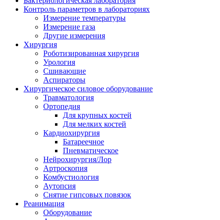
Бактериологическая лаборатория
Контроль параметров в лабораториях
Измерение температуры
Измерение газа
Другие измерения
Хирургия
Роботизированная хирургия
Урология
Сшивающие
Аспираторы
Хирургическое силовое оборудование
Травматология
Ортопедия
Для крупных костей
Для мелких костей
Кардиохирургия
Батареечное
Пневматическое
Нейрохирургия/Лор
Артроскопия
Комбустиология
Аутопсия
Снятие гипсовых повязок
Реанимация
Оборудование