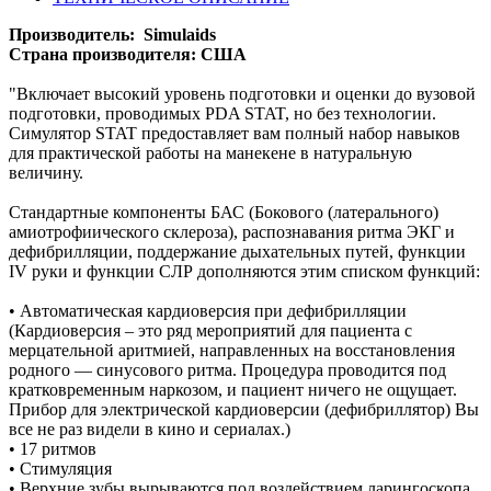
Производитель: Simulaids
Страна производителя: США
"Включает высокий уровень подготовки и оценки до вузовой
подготовки, проводимых PDA STAT, но без технологии.
Симулятор STAT предоставляет вам полный набор навыков
для практической работы на манекене в натуральную
величину.
Стандартные компоненты БАС (Бокового (латерального)
амиотрофиического склероза), распознавания ритма ЭКГ и
дефибрилляции, поддержание дыхательных путей, функции
IV руки и функции СЛР дополняются этим списком функций:
• Автоматическая кардиоверсия при дефибрилляции
(Кардиоверсия – это ряд мероприятий для пациента с
мерцательной аритмией, направленных на восстановления
родного — синусового ритма. Процедура проводится под
кратковременным наркозом, и пациент ничего не ощущает.
Прибор для электрической кардиоверсии (дефибриллятор) Вы
все не раз видели в кино и сериалах.)
• 17 ритмов
• Стимуляция
• Верхние зубы вырываются под воздействием ларингоскопа