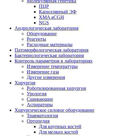
Молекулярная генетика
ПЦР
Капиллярный ЭФ
XMA aCGH
NGS
Андрологическая лаборатория
Оборудование
Реагенты
Расходные материалы
Патоморфологическая лаборатория
Бактериологическая лаборатория
Контроль параметров в лабораториях
Измерение температуры
Измерение газа
Другие измерения
Хирургия
Роботизированная хирургия
Урология
Сшивающие
Аспираторы
Хирургическое силовое оборудование
Травматология
Ортопедия
Для крупных костей
Для мелких костей