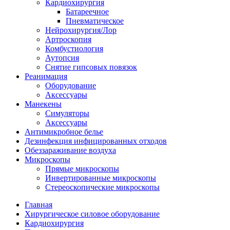
Кардиохирургия
Батареечное
Пневматическое
Нейрохирургия/Лор
Артроскопия
Комбустиология
Аутопсия
Снятие гипсовых повязок
Реанимация
Оборудование
Аксессуары
Манекены
Симуляторы
Аксессуары
Антимикробное белье
Дезинфекция инфицированных отходов
Обеззараживание воздуха
Микроскопы
Прямые микроскопы
Инвертированные микроскопы
Стереоскопические микроскопы
Главная
Хирургическое силовое оборудование
Кардиохирургия