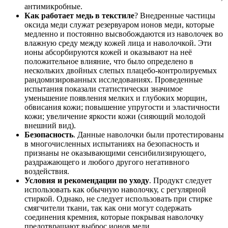
антимикробные.
Как работает медь в текстиле
? Внедренные частицы
оксида меди служат резервуаром ионов меди, которые
медленно и постоянно высвобождаются из наволочек во
влажную среду между кожей лица и наволочкой. Эти
ионы абсорбируются кожей и оказывают на неё
положительное влияние, что было определено в
нескольких двойных слепых плацебо-контролируемых
рандомизированных исследованиях. Проведенные
испытания показали статистически значимое
уменьшение появления мелких и глубоких морщин,
обвисания кожи; повышение упругости и эластичности
кожи; увеличение яркости кожи (сияющий молодой
внешний вид).
Безопасность
. Данные наволочки были протестированы
в многочисленных испытаниях на безопасность и
признаны не оказывающими сенсибилизирующего,
раздражающего и любого другого негативного
воздействия.
Условия и рекомендации по уходу
. Продукт следует
использовать как обычную наволочку, с регулярной
стиркой. Однако, не следует использовать при стирке
смягчители ткани, так как они могут содержать
соединения кремния, которые покрывая наволочку
предотвращают выброс ионов меди.