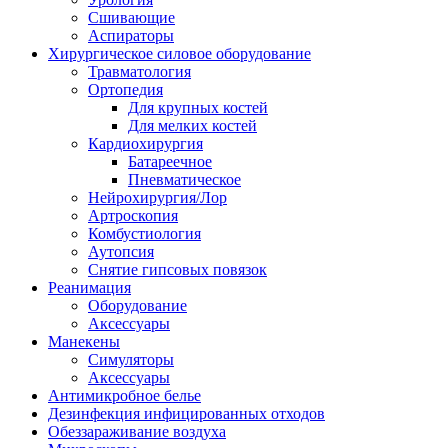
Сшивающие
Аспираторы
Хирургическое силовое оборудование
Травматология
Ортопедия
Для крупных костей
Для мелких костей
Кардиохирургия
Батареечное
Пневматическое
Нейрохирургия/Лор
Артроскопия
Комбустиология
Аутопсия
Снятие гипсовых повязок
Реанимация
Оборудование
Аксессуары
Манекены
Симуляторы
Аксессуары
Антимикробное белье
Дезинфекция инфицированных отходов
Обеззараживание воздуха