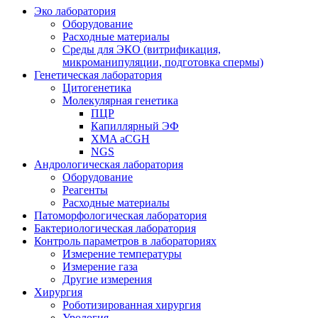
Эко лаборатория
Оборудование
Расходные материалы
Среды для ЭКО (витрификация,
микроманипуляции, подготовка спермы)
Генетическая лаборатория
Цитогенетика
Молекулярная генетика
ПЦР
Капиллярный ЭФ
XMA aCGH
NGS
Андрологическая лаборатория
Оборудование
Реагенты
Расходные материалы
Патоморфологическая лаборатория
Бактериологическая лаборатория
Контроль параметров в лабораториях
Измерение температуры
Измерение газа
Другие измерения
Хирургия
Роботизированная хирургия
Урология