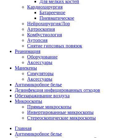
Для мелких костей
Кардиохирургия
Батареечное
Пневматическое
Нейрохирургия/Лор
Артроскопия
Комбустиология
Аутопсия
Снятие гипсовых повязок
Реанимация
Оборудование
Аксессуары
Манекены
Симуляторы
Аксессуары
Антимикробное белье
Дезинфекция инфицированных отходов
Обеззараживание воздуха
Микроскопы
Прямые микроскопы
Инвертированные микроскопы
Стереоскопические микроскопы
Главная
Антимикробное белье