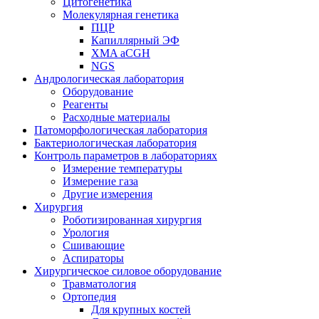
Цитогенетика
Молекулярная генетика
ПЦР
Капиллярный ЭФ
XMA aCGH
NGS
Андрологическая лаборатория
Оборудование
Реагенты
Расходные материалы
Патоморфологическая лаборатория
Бактериологическая лаборатория
Контроль параметров в лабораториях
Измерение температуры
Измерение газа
Другие измерения
Хирургия
Роботизированная хирургия
Урология
Сшивающие
Аспираторы
Хирургическое силовое оборудование
Травматология
Ортопедия
Для крупных костей