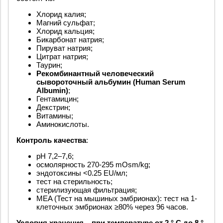
Хлорид калия;
Магний сульфат;
Хлорид кальция;
Бикарбонат натрия;
Пируват натрия;
Цитрат натрия;
Таурин;
Рекомбинантный человеческий
сывороточный альбумин
(Human Serum
Albumin)
;
Гентамицин;
Декстрин;
Витамины;
Аминокислоты.
Контроль качества
:
pH 7,2–7,6;
осмолярность 270-295 mOsm/kg;
эндотоксины <0.25 EU/мл;
тест на стерильность;
стерилизующая фильтрация;
MEA (Тест на мышиных эмбрионах): тест на 1-
клеточных эмбрионах ≥80% через 96 часов.
Условия хранения – при температуре от 2 ° C до 8 °