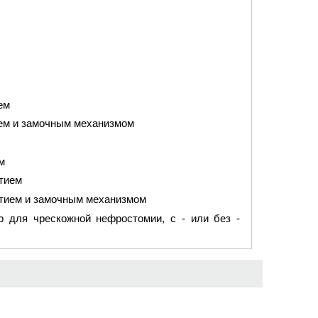
ем
ем и замочным механизмом
м
тием
тием и замочным механизмом
р для чрескожной нефростомии, с - или без -