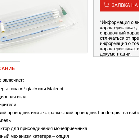
ЗАЯВКА НА
*Информация о вн
характеристиках, 
справочный харак
отличаться от пр
информация о тов
характеристиках 
документации.
САНИЕ
 включает:
еры типа «
P
igtail» или Malecot:
ионная игла
ирители
ий проводник или экстра-жесткий проводник Lunderquist на выб
ьпель
ктор для присоединения мочеприемника
ный механизм катетера – опция