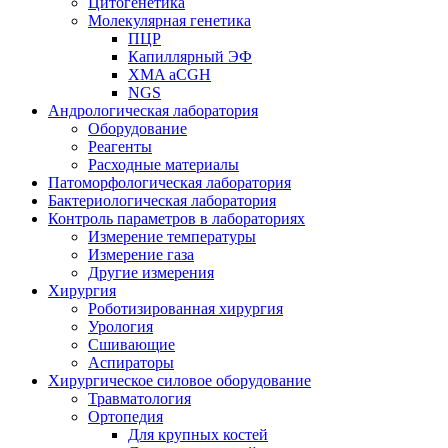
Цитогенетика
Молекулярная генетика
ПЦР
Капиллярный ЭФ
XMA aCGH
NGS
Андрологическая лаборатория
Оборудование
Реагенты
Расходные материалы
Патоморфологическая лаборатория
Бактериологическая лаборатория
Контроль параметров в лабораториях
Измерение температуры
Измерение газа
Другие измерения
Хирургия
Роботизированная хирургия
Урология
Сшивающие
Аспираторы
Хирургическое силовое оборудование
Травматология
Ортопедия
Для крупных костей