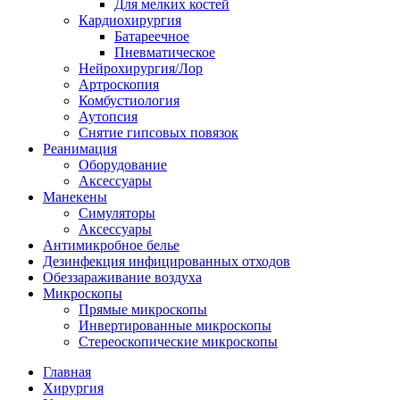
Для мелких костей
Кардиохирургия
Батареечное
Пневматическое
Нейрохирургия/Лор
Артроскопия
Комбустиология
Аутопсия
Снятие гипсовых повязок
Реанимация
Оборудование
Аксессуары
Манекены
Симуляторы
Аксессуары
Антимикробное белье
Дезинфекция инфицированных отходов
Обеззараживание воздуха
Микроскопы
Прямые микроскопы
Инвертированные микроскопы
Стереоскопические микроскопы
Главная
Хирургия