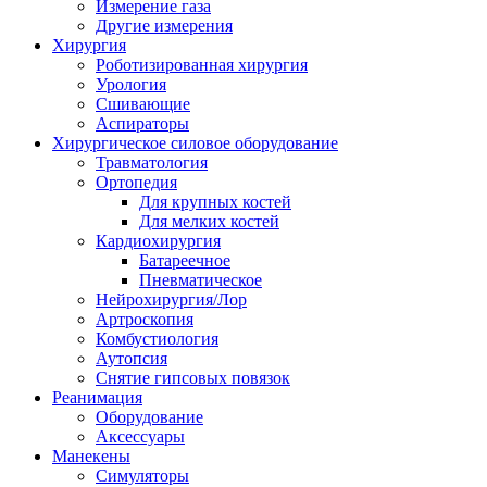
Измерение газа
Другие измерения
Хирургия
Роботизированная хирургия
Урология
Сшивающие
Аспираторы
Хирургическое силовое оборудование
Травматология
Ортопедия
Для крупных костей
Для мелких костей
Кардиохирургия
Батареечное
Пневматическое
Нейрохирургия/Лор
Артроскопия
Комбустиология
Аутопсия
Снятие гипсовых повязок
Реанимация
Оборудование
Аксессуары
Манекены
Симуляторы