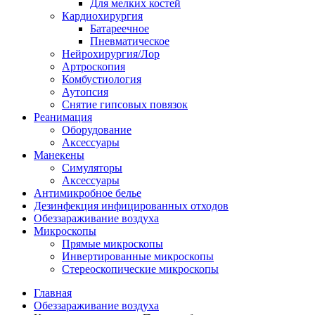
Для мелких костей
Кардиохирургия
Батареечное
Пневматическое
Нейрохирургия/Лор
Артроскопия
Комбустиология
Аутопсия
Снятие гипсовых повязок
Реанимация
Оборудование
Аксессуары
Манекены
Симуляторы
Аксессуары
Антимикробное белье
Дезинфекция инфицированных отходов
Обеззараживание воздуха
Микроскопы
Прямые микроскопы
Инвертированные микроскопы
Стереоскопические микроскопы
Главная
Обеззараживание воздуха