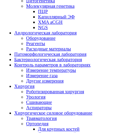
Цитогенетика
Молекулярная генетика
ПЦР
Капиллярный ЭФ
XMA aCGH
NGS
Андрологическая лаборатория
Оборудование
Реагенты
Расходные материалы
Патоморфологическая лаборатория
Бактериологическая лаборатория
Контроль параметров в лабораториях
Измерение температуры
Измерение газа
Другие измерения
Хирургия
Роботизированная хирургия
Урология
Сшивающие
Аспираторы
Хирургическое силовое оборудование
Травматология
Ортопедия
Для крупных костей