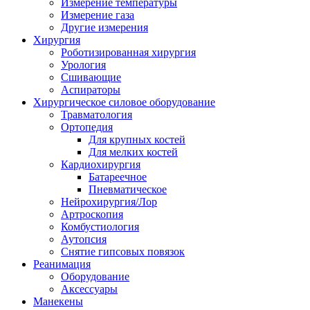
Измерение температуры
Измерение газа
Другие измерения
Хирургия
Роботизированная хирургия
Урология
Сшивающие
Аспираторы
Хирургическое силовое оборудование
Травматология
Ортопедия
Для крупных костей
Для мелких костей
Кардиохирургия
Батареечное
Пневматическое
Нейрохирургия/Лор
Артроскопия
Комбустиология
Аутопсия
Снятие гипсовых повязок
Реанимация
Оборудование
Аксессуары
Манекены