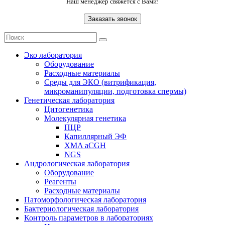
Наш менеджер свяжется с Вами!
Эко лаборатория
Оборудование
Расходные материалы
Среды для ЭКО (витрификация,
микроманипуляции, подготовка спермы)
Генетическая лаборатория
Цитогенетика
Молекулярная генетика
ПЦР
Капиллярный ЭФ
XMA aCGH
NGS
Андрологическая лаборатория
Оборудование
Реагенты
Расходные материалы
Патоморфологическая лаборатория
Бактериологическая лаборатория
Контроль параметров в лабораториях