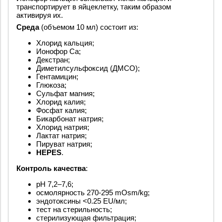
транспортирует в яйцеклетку, таким образом
активируя их.
Среда
(объемом 10 мл) состоит из:
Хлорид кальция;
Ионофор Ca;
Декстран;
Диметилсульфоксид (ДМСО);
Гентамицин;
Глюкоза;
Сульфат магния;
Хлорид калия;
Фосфат калия;
Бикарбонат натрия;
Хлорид натрия;
Лактат натрия;
Пируват натрия;
HEPES
.
Контроль качества
:
pH 7,2–7,6;
осмолярность 270-295 mOsm/kg;
эндотоксины <0.25 EU/мл;
тест на стерильность;
стерилизующая фильтрация;